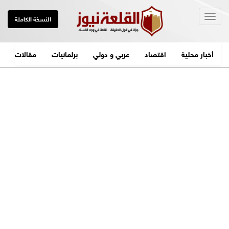
Togg
النسخة الكاملة
navig
أخبار محلية
اقتصاد
عربي و دولي
برلمانيات
مقالات