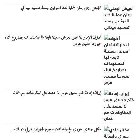
الجيش اليمني يعلن عملية ضد الحوثيين وسط تصعيد ميداني
أدنوك الإماراتية تعلن تعرض سفينة تابعة لها للاستهداف بصاروخ أثناء
عبورها مضيق هرمز
إيران: إعادة فتح مضيق هرمز لا تعتمد على المفاوضات مع عُمان
مقتل جندي سوري وإصابة اثنين بهجوم لمجهولين شرقي دير الزور