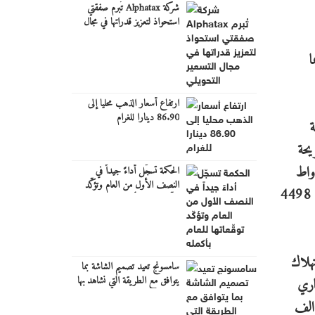
شركة Alphatax تُبرم صفقتي
استحواذ لتعزيز قدراتها في مجال
التسعير التحويلي
راوحت بين 2.5% الى 15% بما
ارتفاع أسعار الذهب محليا إلى
86.90 دينارا للغرام
2% على قيمة
يحة
اكها أكثر من 10 الآف كيلو واط
الحكمة تسجّل أداءً جيداً في
النصف الأول من العام وتؤكّد
انخفاض بمقدار 3 فلسات لكل كيلو واط، فأظهرت انخفاض قيمة فاتورة استهلاك أحد الاشتراكات من 4908 دينار لتصبح 4498
توقّعاتها للعام بأكمله
لاستهلاك
سامسونج تعيد تصميم الشاشة بما
يتوافق مع الطريقة التي نشاهد بها
 النهاري
المحتوى
يث بينت الفاتورة الشهرية لأحدى القطاعات الصناعية المتوسطة انخفاض قيمة الاستهلاك من 17667 الف