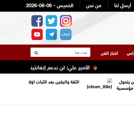
أرسل لنا
من نحن
2026-08-06 - الخميس
لناس
أخبار الفن
الأمير علي: لن ندعم إنفانتينو ولن نصوت له
ن يتحول
الثقة واليقين بعد الثبات أولا
ة مؤسسية