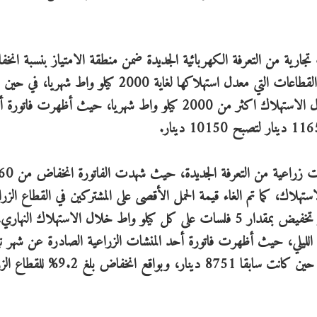
قد استفاد 431 اشتراك لمنشآت تجارية من التعرفة الكهربائية الجديدة ضمن منطقة الامتياز بنسبة ا
بلغت 4% على قيمة استهلاكها الشهري، حيث لم تتأثر القطاعات التي معدل استهلاكها لغاية 2000 كيلو واط شهر
انخفاض بمعدل 13 فلس لكل كيلو واط لمن كان معدل الاستهلاك اكثر من 2000 كيلو واط شهريا، حيث أظهرت فا
استهلاك، كما تم الغاء قيمة الحمل الأقصى على المشتركين في القطاع الزر
ثنائي التعرفة ليصبح صفرا بعدما كان 2 دينار شهريا، و تخفيض بمقدار 5 فلسات على كل كيلو واط خلال الاستهلا
الاستهلاك الليلي، حيث أظهرت فاتورة أحد المنشات الزراعية الصادرة عن شهر 
انخفاض بقيمة الاستهلاك لتصل الى 7200 دينار، في حين كانت سابقا 8751 دينار، وبواقع