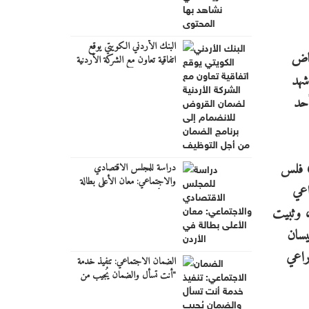
البنك الأردني الكويتي يوقع
نخفاض
اتفاقية تعاون مع الشركة الأردنية
لضمان القروض للانضمام إلى
يا، في حين شهد
برنامج "الضمان من أجل
تورة أحد
التوظيف"
وأخيرا القطاع الزراعي فقد استفاد 667 اشتراك لمنشآت زراعية من التعرفة الجديدة، حيث شهدت الفاتورة انخفاض من 60 فلس
دراسة للمجلس الاقتصادي
والاجتماعي: معان الأعلى بطالة
اعي
في الأردن
ك النهاري، وثبيت
نيسان
 انخفاض بلغ 9.2% للقطاع الزراعي
الضمان الاجتماعي: تنفيذ خدمة
"أنت تسأل والضمان يُجيب من
الميدان" في الكرك يوم غدٍ الخميس