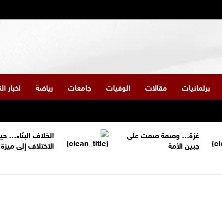
برلمانيات
مقالات
الوفيات
جامعات
رياضة
اخبار ا
غزة… وصمة صمت على
الخلاف البنّاء… حي
جبين الأمة
الاختلاف إلى ميز