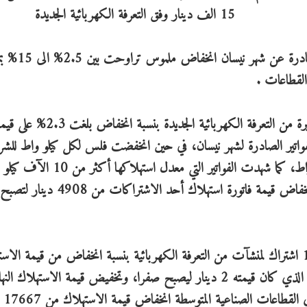
من التعرفة الكهربائية الجديدة التي شهدت فواتيرها الصادرة عن شهر نيسان انخفاض ملموس ت
القطاعات .
حيث استفاد 1067 اشتراك تابع لمنشآت صناعية صغيرة من التعرفة الكهربائية الجديدة بنسبة انخفاض بلغت .3
واتير الصادرة لشهر نيسان، في حين انخفضت فلس لكل كيلو واط للشر
الأولى التي معدل استهلاكها أقل من 10 الآف كيلو واط، كما شهدت الفواتير التي معدل استهل
وفيما يتعلق بالقطاع الصناعي المتوسط فقد استفاد 115 اشتراك لمنشآت من التعرفة الكهربائية بنسبة انخفاض من قيمة ا
بلغت 15%، كما تم الغاء الحمل الاقصى " فترة الذروة " الذي كان قيمته 2 دينار ليصبح صفرا، وتخفيض قيمة الاستهلاك
بمقدار 9 فلسات، ح