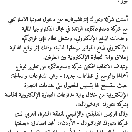
نيوز :
أعلنت شركة «نتورك إنترناشيونال» عن دخول تعاونها الاستراتيجي
مع شركة «مدفوعاتكم»، الرائدة في مجال التكنولوجيا المالية
وخدمات الدفع الإلكتروني، ومشغل نظام «إي فواتيركم»
الإلكتروني لدفع الفواتير مرحلتها التالية، وذلك إثر توقيع اتفاقية
إطلاق بوابة التجارة الإلكترونية بين الطرفين.
وتهدف الاتفاقية لتمكين شركة «مدفوعاتكم» من تطوير نموذج
أعمالها والتوسع في قطاعات جديدة - وهي المدفوعات والمعالجة،
حيث ستسمح لها بتسهيل الحصول على خدمات التجارة
الإلكترونية من خلال بوابة مدفوعات التجارة الإلكترونية الخاصة
بشركة «نتورك انترناشيونال».
وقال الرئيس التنفيذي والإقليمي لمنطقة المشرق العربي لدى
شركة «نتورك انترناشيونال - الأردن»، أمجد الصادق: «بصفتها