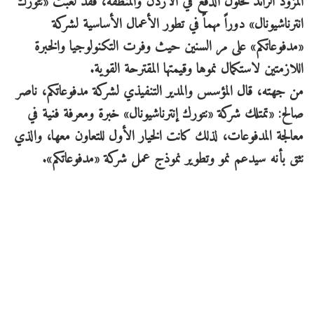
المزود الرائد لحلول الدفع في الأردن والمنطقة، فقد لعبت «نتورك
انترناشيونال» دوراً مهماً في تطور الأعمال الأساسية لشركة
«مدفوعاتكم» على مر السنين حيث وفرت التكنولوجيا والخبرة
اللازمتين لاستكمال نموها وقيمتها المقترحة القوية.
من جهته، قال المؤسس والمدير التنفيذي لشركة مدفوعاتكم، ناصر
صالح: «تمتلك شركة «نتورك إنترناشيونال» خبرة ومعرفة فنية في
معالجة المدفوعات، لذلك كانت الخيار الأول للتعاون معها، والذي
نثق بأنه سيدعم نمو وتطوير نموذج عمل شركة «مدفوعاتكم».