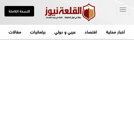
Togg
النسخة الكاملة
navig
أخبار محلية
اقتصاد
عربي و دولي
برلمانيات
مقالات