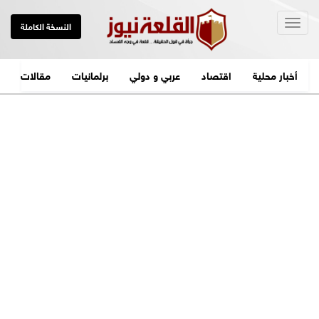
Togg
النسخة الكاملة
navig
أخبار محلية
اقتصاد
عربي و دولي
برلمانيات
مقالات