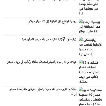
روسيا: ارتفاع عجز الموازنة إلى 72 مليار دولار
زيلينسكي: أوكرانيا تقترب من بناء درعها الصاروخية
قتيلان و 13 إصابة بانفجار استهدف حافلة ركاب في ريف دمشق
سنتكوم: تغيير مسار 49 سفينة وتعطيل سفينتين منذ إعادة حصار
إيران