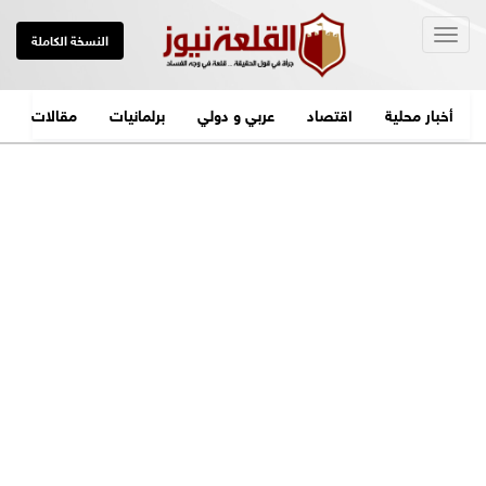
Togg
النسخة الكاملة
navig
أخبار محلية
اقتصاد
عربي و دولي
برلمانيات
مقالات