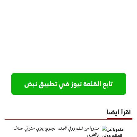
اقرأ أيضا
مندوبا عن الملك وولي العهد.. العيسوي يعزي عشيرتي عساف
والطويل