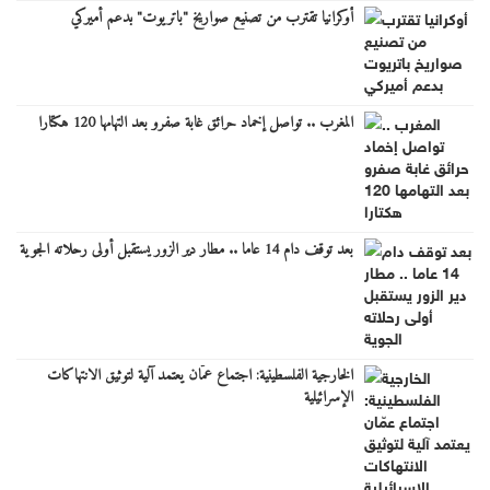
أوكرانيا تقترب من تصنيع صواريخ "باتريوت" بدعم أميركي
المغرب .. تواصل إخماد حرائق غابة صفرو بعد التهامها 120 هكتارا
بعد توقف دام 14 عاما .. مطار دير الزور يستقبل أولى رحلاته الجوية
الخارجية الفلسطينية: اجتماع عمّان يعتمد آلية لتوثيق الانتهاكات
الإسرائيلية