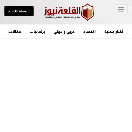
Togg
النسخة الكاملة
navig
أخبار محلية
اقتصاد
عربي و دولي
برلمانيات
مقالات