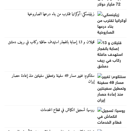
زيلينسكي: أوكرانيا تقترب من بناء درعها الصاروخية
قتيلان و 13 إصابة بانفجار استهدف حافلة ركاب في ريف دمشق
سنتكوم: تغيير مسار 49 سفينة وتعطيل سفينتين منذ إعادة حصار
إيران
روسيا: تسجيل انكماش في قطاع الخدمات