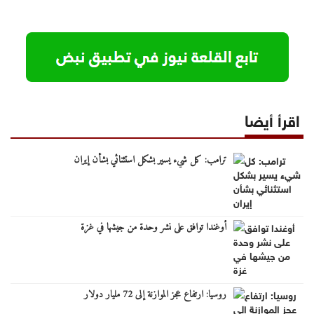
اقرأ أيضا
ترامب: كل شيء يسير بشكل استثنائي بشأن إيران
أوغندا توافق على نشر وحدة من جيشها في غزة
روسيا: ارتفاع عجز الموازنة إلى 72 مليار دولار