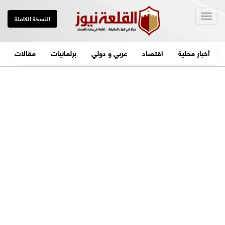
Togg
النسخة الكاملة
navig
أخبار محلية
اقتصاد
عربي و دولي
برلمانيات
مقالات