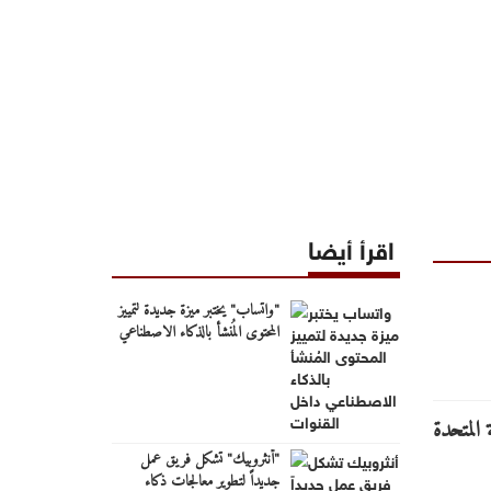
اقرأ أيضا
"واتساب" يختبر ميزة جديدة لتمييز
المحتوى المُنشأ بالذكاء الاصطناعي
داخل القنوات
"أنثروبيك" تشكل فريق عمل
جديداً لتطوير معالجات ذكاء