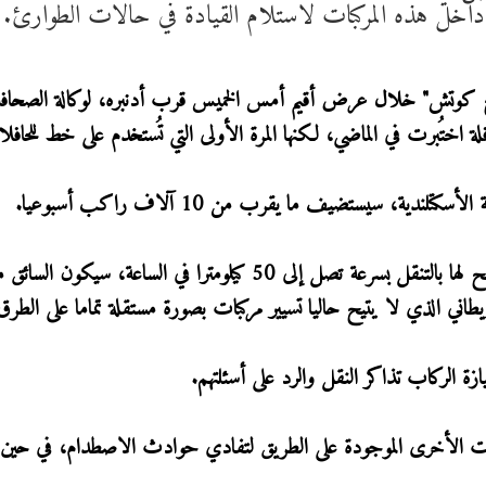
داخل هذه المركبات لاستلام القيادة في حالات الطوارئ.
يج كوتش" خلال عرض أقيم أمس الخميس قرب أدنبره، لوكالة الصحافة
افلة اختُبرت في الماضي، لكنها المرة الأولى التي تُستخدم على خط للحافل
وفي الحافلات الخمس الموضوعة في الخدمة، والتي سيُسمح لها بالتنقل بسرعة تصل إلى 50 كيلومترا في الساعة، 
اني الذي لا يتيح حاليا تسيير مركبات بصورة مستقلة تماما على الطرق 
 الركاب تذاكر النقل والرد على أسئلتهم.
كبات الأخرى الموجودة على الطريق لتفادي حوادث الاصطدام، في حين