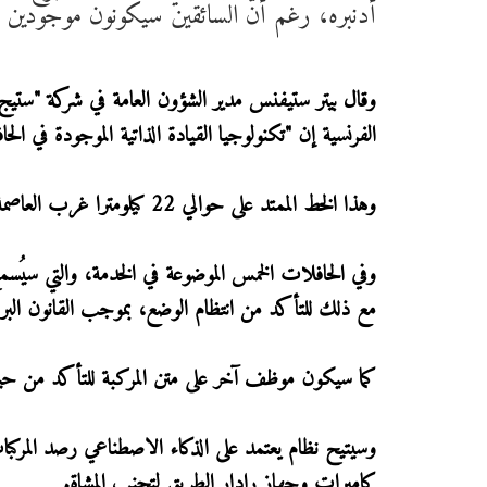
أدنبره، رغم أنّ السائقين سيكونون موجودين 
وقال بيتر ستيفنس مدير الشؤون العامة في شركة "ست
الفرنسية إن "تكنولوجيا القيادة الذاتية الموجودة في الح
وهذا الخط الممتد على حوالي 22 كيلومترا غرب العاصمة الأسكتلندية، سيستضيف ما يقرب من 10 آلاف راكب أسبوعيا.
مع ذلك للتأكد من انتظام الوضع، بموجب القانون البريط
كما سيكون موظف آخر على متن المركبة للتأكد من حيازة
وسيتيح نظام يعتمد على الذكاء الاصطناعي رصد المر
كاميرات وجهاز رادار الطريق لتجنب المشاة.