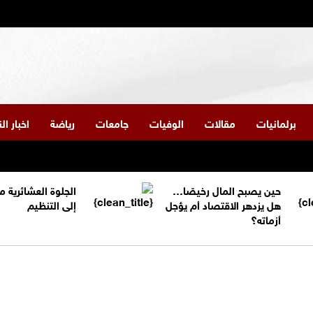
برلمانيات
مقالات
الوفيات
جامعات
رياضة
اخبار ا
حين يصبح المال رخيصًا…
الجلوة العشائرية 
هل يزدهر الاقتصاد أم يؤجل
إلى التنظيم
أزماته؟