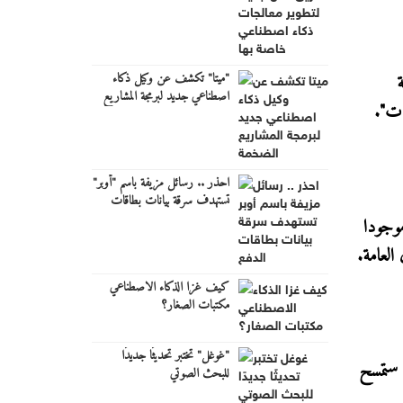
اصطناعي خاصة بها
"ميتا" تكشف عن وكيل ذكاء
اصطناعي جديد لبرمجة المشاريع
ات".
الضخمة
احذر .. رسائل مزيفة باسم "أوبر"
تستهدف سرقة بيانات بطاقات
الدفع
سيكون السائق موجودا
العامة.
كيف غزا الذكاء الاصطناعي
مكتبات الصغار؟
"غوغل" تختبر تحديثًا جديدًا
 ستمسح
للبحث الصوتي