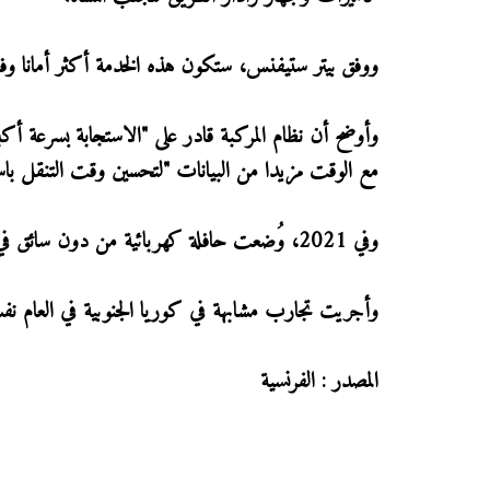
ووفق بيتر ستيفنس، ستكون هذه الخدمة أكثر أمانا وفعالي
وأوضح أن نظام المركبة قادر على "الاستجابة بسرعة أك
مع الوقت مزيدا من البيانات "لتحسين وقت التنقل باست
وفي 2021، وُضعت حافلة كهربائية من دون سائق في الخدمة في مدينة ملقة الإسبانية، في مشروع وُصف بأنه سابقة أوروبية.
وأجريت تجارب مشابهة في كوريا الجنوبية في العام نفسه، 
المصدر : الفرنسية