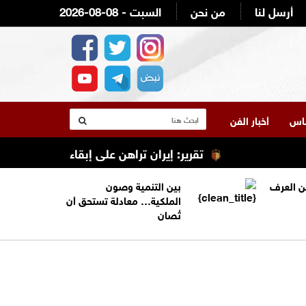
أرسل لنا
من نحن
2026-08-08 - السبت
لناس
أخبار الفن
تقرير: إيران تراهن على إبقاء ترامب عالقًا في ا
من العرف
بين التنمية وصون
الملكية… معادلة تستحق أن
تُصان