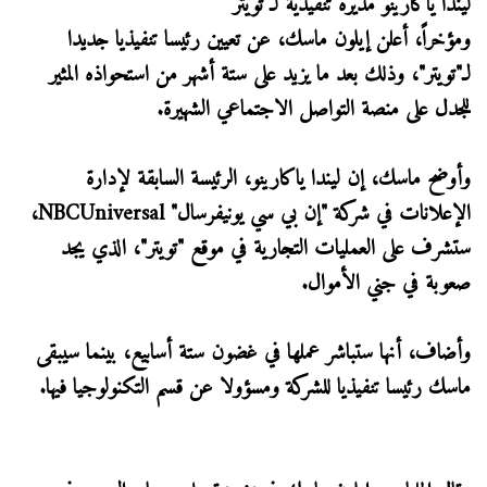
ليندا ياكارينو مديرة تنفيذية لـ تويتر
ومؤخراً، أعلن إيلون ماسك، عن تعيين رئيسا تنفيذيا جديدا
لـ"تويتر"، وذلك بعد ما يزيد على ستة أشهر من استحواذه المثير
للجدل على منصة التواصل الاجتماعي الشهيرة.
وأوضح ماسك، إن ليندا ياكارينو، الرئيسة السابقة لإدارة
الإعلانات في شركة "إن بي سي يونيفرسال" NBCUniversal،
ستشرف على العمليات التجارية في موقع "تويتر"، الذي يجد
صعوبة في جني الأموال.
وأضاف، أنها ستباشر عملها في غضون ستة أسابيع، بينما سيبقى
ماسك رئيسا تنفيذيا للشركة ومسؤولا عن قسم التكنولوجيا فيها.