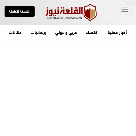
Togg
النسخة الكاملة
navig
أخبار محلية
اقتصاد
عربي و دولي
برلمانيات
مقالات