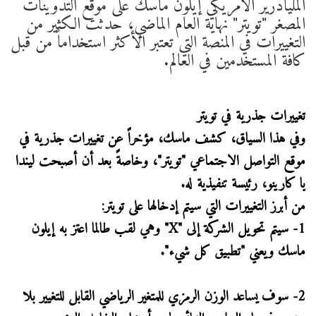
المليادرير الأمريكي إيلون ماسك على موقع التدوينات
المصغر "تويتر" نهاية العام الماضي، حدثت الكثير من
التغييرات في المنصة التي تعتبر الأكثر استخداماً من قبل
كافة المستخدمين في العالم.
تغييرات جذرية في تويتر
وفي هذا السياق، كشف ماسك، مؤخراً عن تغييرات جذرية في
موقع التواصل الاجتماعي "تويتر"، وخاصةً بعد أن أصبحت ليندا
يا كارينو، رئيسة تنفيذية له.
من أبرز التغييرات التي سيتم إدخالها على تويتر:
1- سيتم تحويل الشركة إلى "X" وهي لقب طالما اعتز به إيلون
ماسك ويعني "تطبيق كل شيء".
2- سوف يساعد الوزن الرمزي للمتغير الرياضي القابل للتغيير بلا