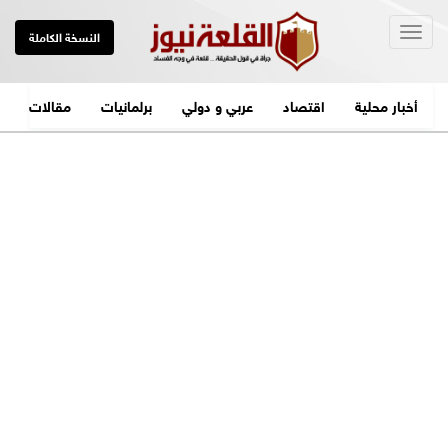
Togg
النسخة الكاملة
navig
أخبار محلية
اقتصاد
عربي و دولي
برلمانيات
مقالات