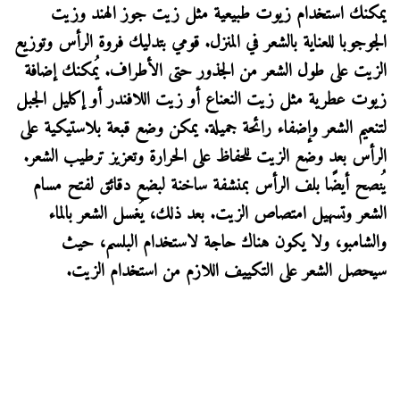
يمكنك استخدام زيوت طبيعية مثل زيت جوز الهند وزيت
الجوجوبا للعناية بالشعر في المنزل. قومي بتدليك فروة الرأس وتوزيع
الزيت على طول الشعر من الجذور حتى الأطراف. يُمكنك إضافة
زيوت عطرية مثل زيت النعناع أو زيت اللافندر أو إكليل الجبل
لتنعيم الشعر وإضفاء رائحة جميلة. يمكن وضع قبعة بلاستيكية على
الرأس بعد وضع الزيت للحفاظ على الحرارة وتعزيز ترطيب الشعر.
يُنصح أيضًا بلف الرأس بمنشفة ساخنة لبضع دقائق لفتح مسام
الشعر وتسهيل امتصاص الزيت. بعد ذلك، يُغسل الشعر بالماء
والشامبو، ولا يكون هناك حاجة لاستخدام البلسم، حيث
سيحصل الشعر على التكييف اللازم من استخدام الزيت.