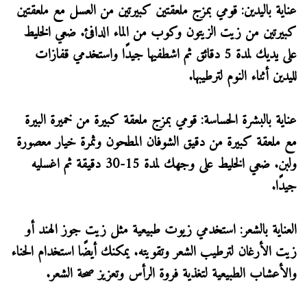
عناية باليدين: قومي بمزج ملعقتين كبيرتين من العسل مع ملعقتين
كبيرتين من زيت الزيتون وكوب من الماء الدافئ. ضعي الخليط
على يديك لمدة 5 دقائق ثم اشطفيها جيدًا واستخدمي قفازات
لليدين أثناء النوم لترطيبها.
عناية بالبشرة الحساسة: قومي بمزج ملعقة كبيرة من خميرة البيرة
مع ملعقة كبيرة من دقيق الشوفان المطحون وثمرة خيار معصورة
ولبن. ضعي الخليط على وجهك لمدة 15-30 دقيقة ثم اغسليه
جيدًا.
العناية بالشعر: استخدمي زيوت طبيعية مثل زيت جوز الهند أو
زيت الأرغان لترطيب الشعر وتقويته. يمكنك أيضًا استخدام الحناء
والأعشاب الطبيعية لتغذية فروة الرأس وتعزيز صحة الشعر.