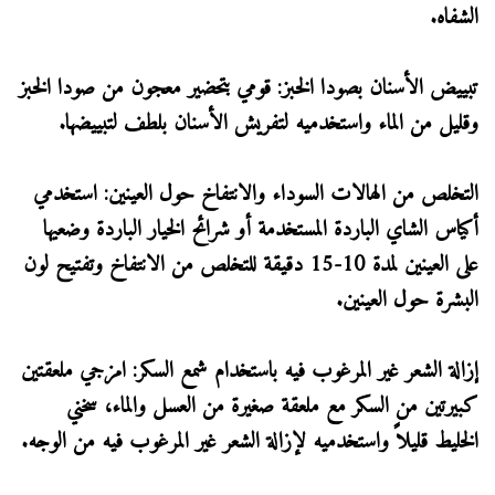
الشفاه.
تبييض الأسنان بصودا الخبز: قومي بتحضير معجون من صودا الخبز
وقليل من الماء واستخدميه لتفريش الأسنان بلطف لتبييضها.
التخلص من الهالات السوداء والانتفاخ حول العينين: استخدمي
أكياس الشاي الباردة المستخدمة أو شرائح الخيار الباردة وضعيها
على العينين لمدة 10-15 دقيقة للتخلص من الانتفاخ وتفتيح لون
البشرة حول العينين.
إزالة الشعر غير المرغوب فيه باستخدام شمع السكر: امزجي ملعقتين
كبيرتين من السكر مع ملعقة صغيرة من العسل والماء، سخني
الخليط قليلاً واستخدميه لإزالة الشعر غير المرغوب فيه من الوجه.