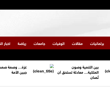
برلمانيات
مقالات
الوفيات
جامعات
رياضة
اخبار ا
بين التنمية وصون
غزة… وصمة صمت
الملكية… معادلة تستحق أن
جبين الأمة
تُصان