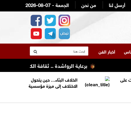
أرسل لنا
من نحن
2026-08-07 - الجمعة
لناس
أخبار الفن
برعاية الرواشدة .. ثقافة الكرك تنظم تعليله 
 على
الخلاف البنّاء… حين يتحول
الاختلاف إلى ميزة مؤسسية