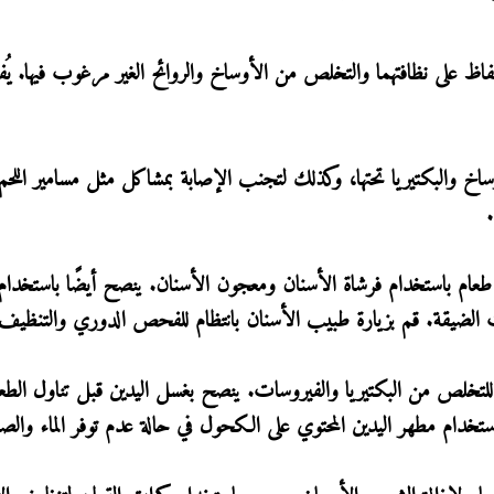
فاظ على نظافتهما والتخلص من الأوساخ والروائح الغير مرغوب فيها. ي
لأوساخ والبكتيريا تحتها، وكذلك لتجنب الإصابة بمشاكل مثل مسامير اللح
م باستخدام فرشاة الأسنان ومعجون الأسنان. ينصح أيضًا باستخدام
ات الضيقة. قم بزيارة طبيب الأسنان بانتظام للفحص الدوري والتنظيف ا
 للتخلص من البكتيريا والفيروسات. ينصح بغسل اليدين قبل تناول الطع
تخدام مطهر اليدين المحتوي على الكحول في حالة عدم توفر الماء والصا