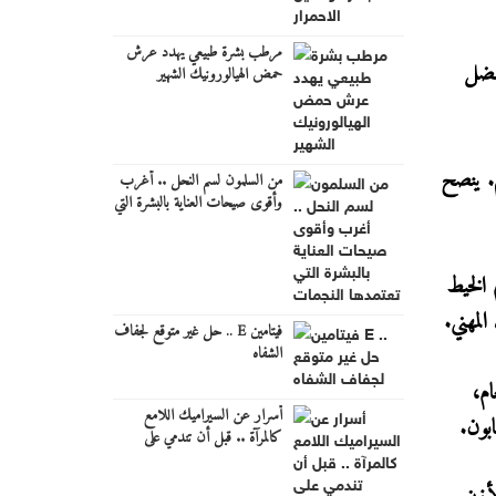
مرطب بشرة طبيعي يهدد عرش
ُفضل
حمض الهيالورونيك الشهير
م. ينصح
من السلمون لسم النحل .. أغرب
وأقوى صيحات العناية بالبشرة التي
تعتمدها النجمات
 الخيط
لمهني.
فيتامين E .. حل غير متوقع لجفاف
الشفاه
ام،
أسرار عن السيراميك اللامع
بون.
كالمرآة .. قبل أن تندمي على
الشراء