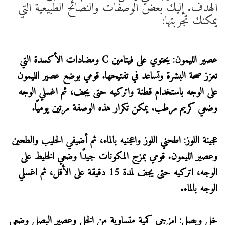
الهدف. إليك بعض الوصفات والنصائح الطبيعية التي
يمكنك تجربتها:
عصير الليمون: يحتوي على فيتامين C ومضادات الأكسدة التي
تعزز صحة البشرة وتساعد في تفتيحها. قومي بوضع عصير الليمون
على الوجه باستخدام قطنة واتركيه حتى يجف، ثم اغسلي الوجه
وضعي كريم مرطب. يمكن تكرار هذه الوصفة مرتين يوميًا.
عجينة اللوز: اطحني اللوز واعجنيه بالماء، ثم أضيفي الحليب والطحين
وعصير الليمون. قومي بمزج المكونات جيدًا وضعي الخليط على
الوجه، اتركيه حتى يجف لمدة 15 دقيقة على الأقل، ثم اغسلي
الوجه بالماء.
خل وبصل: امزجي كمية متساوية من الخل وعصير البصل وضعي