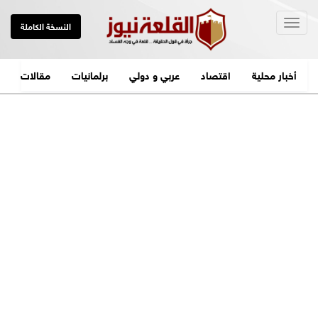
Togg
النسخة الكاملة
navig
أخبار محلية
اقتصاد
عربي و دولي
برلمانيات
مقالات