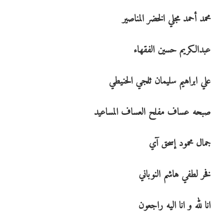
محمد أحمد مجلي الخضر المناصير
عبدالكريم حسين الفقهاء
علي ابراهيم سليمان ثلجي الحنيطي
صبحه عساف مفلح العساف المساعيد
جمال محمود إسحق آي
فخر لطفي هاشم النوباني
انا لله و انا اليه راجعون