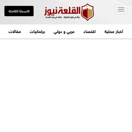
Togg
النسخة الكاملة
navig
أخبار محلية
اقتصاد
عربي و دولي
برلمانيات
مقالات