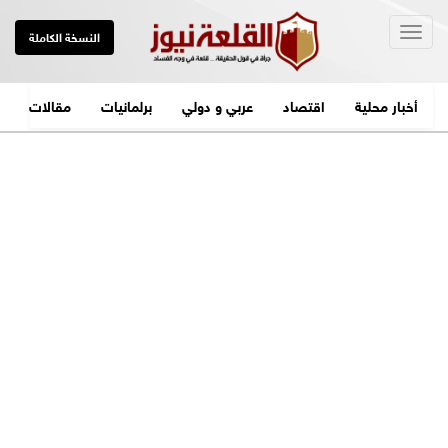
Togg
النسخة الكاملة
navig
أخبار محلية
اقتصاد
عربي و دولي
برلمانيات
مقالات