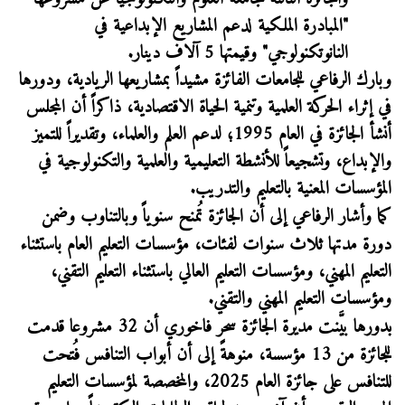
"المبادرة الملكية لدعم المشاريع الإبداعية في
النانوتكنولوجي" وقيمتها 5 آلاف دينار.
وبارك الرفاعي للجامعات الفائزة مشيداً بمشاريعها الريادية، ودورها
في إثراء الحركة العلمية وتنمية الحياة الاقتصادية، ذاكراً أن المجلس
أنشأ الجائزة في العام 1995؛ ل
دعم العلم والعلماء، وتقديراً للتميز
والإبداع، وتشجيعاً للأنشطة التعليمية والعلمية والتكنولوجية في
المؤسسات المعنية بالتعليم والتدريب.
كما وأشار الرفاعي إلى أن الجائزة تُمنح سنوياً وبالتناوب وضمن
دورة مدتها ثلاث سنوات لفئات، مؤسسات التعليم العام باستثناء
التعليم المهني، ومؤسسات التعليم العالي باستثناء التعليم التقني،
ومؤسسات التعليم المهني والتقني.
بدورها بيَّنت مديرة الجائزة
سحر فاخوري أن 32 مشروعا قدمت
للجائزة من 13 مؤسسة، منوهةً إلى أن أبواب التنافس فُتحت
للتنافس على جائزة العام 2025، والمخصصة لمؤسسات التعليم