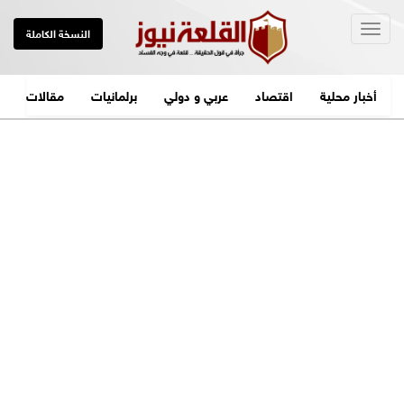
Togg
النسخة الكاملة
navig
أخبار محلية
اقتصاد
عربي و دولي
برلمانيات
مقالات