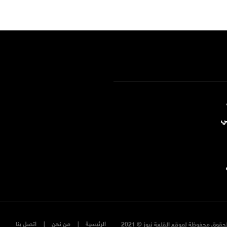
ي
الرئيسية
من نحن
اتصل بنا
حقوق محفوظة لموقع القلعة نيوز © 2021