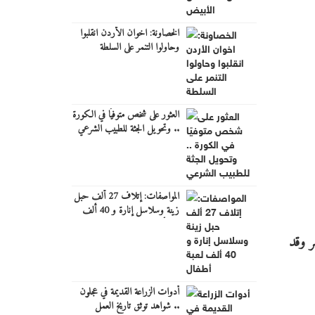
الخصاونة: اخوان الأردن انقلبوا
وحاولوا التنمر على السلطة
العثور على شخص متوفيًا في الكورة
.. وتحويل الجثة للطبيب الشرعي
المواصفات: إتلاف 27 ألف حبل
زينة وسلاسل إنارة و 40 ألف
لعبة أطفال
ثالث كما شاركوا بالمسابقة العالمية Rebofest في مصر وقد
أدوات الزراعة القديمة في عجلون
.. شواهد توثق تاريخ العمل