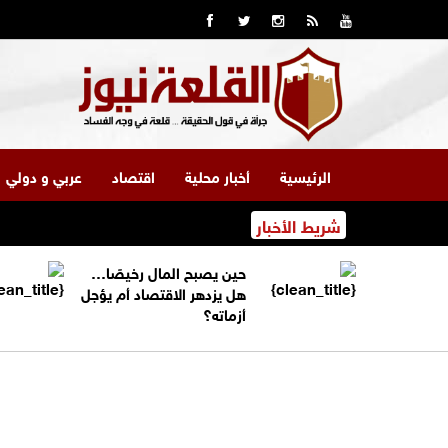
الرئيسية
أخبار محلية
اقتصاد
عربي و دولي
شريط الأخبار
حين يصبح المال رخيصًا…
هل يزدهر الاقتصاد أم يؤجل
أزماته؟