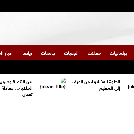
برلمانيات
مقالات
الوفيات
جامعات
رياضة
اخبار ا
الجلوة العشائرية من العرف
بين التنمية وصون
إلى التنظيم
الملكية… معادلة 
تُصان