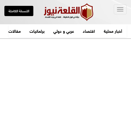
Togg
النسخة الكاملة
navig
أخبار محلية
اقتصاد
عربي و دولي
برلمانيات
مقالات