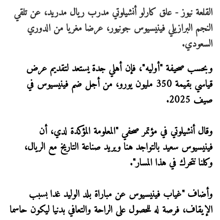
القلعة نيوز - علق كارلو أنشيلوتي مدرب ريال مدريد، عن تلقي
النجم البرازيلي فينيسيوس جونيور، عرضا مغريا من الدوري
السعودي.
وبحسب صحيفة "أوليه"، فإن أهلي جدة يستعد لتقديم عرض
قياسي بقيمة 350 مليون يورو، من أجل ضم فينيسيوس في
صيف 2025.
وقال أنشيلوتي في مؤتمر صحفي "المعلومة المؤكدة لدي، أن
فينيسيوس سعيد بالتواجد هنا ويريد صناعة التاريخ مع الريال،
وكلنا نتحرك في هذا المسار".
وأضاف "غياب فينيسيوس عن مباراة بلد الوليد غدا بسبب
الإيقاف، فرصة له للحصول على الراحة والتعافي بدنيا ليكون حاسما