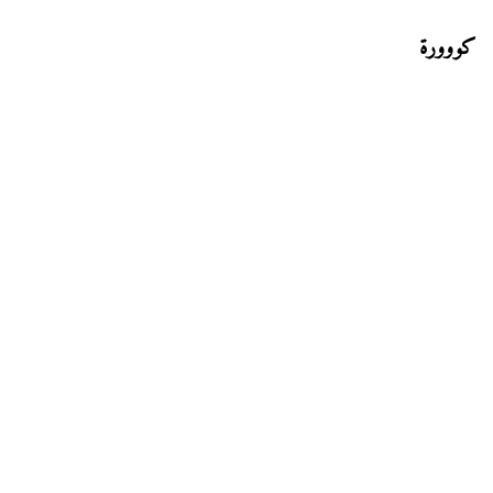
كووورة