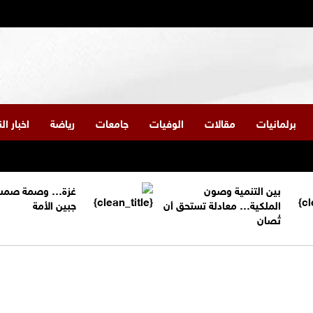
برلمانيات
مقالات
الوفيات
جامعات
رياضة
اخبار ا
بين التنمية وصون
غزة… وصمة صمت
الملكية… معادلة تستحق أن
جبين الأمة
تُصان