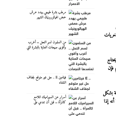
مرطب بشرة طبيعي يهدد عرش
حمض الهيالورونيك الشهير
أخريات
من السلمون لسم النحل .. أغرب
وأقوى صيحات العناية بالبشرة التي
تعتمدها النجمات
حتاج
 فإن
فيتامين E .. حل غير متوقع لجفاف
الشفاه
ية بشكل
أسرار عن السيراميك اللامع
نه إذا
كالمرآة .. قبل أن تندمي على
الشراء