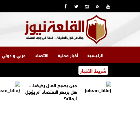
الرئيسية
أخبار محلية
اقتصاد
عربي و دولي
شريط الأخبار
حين يصبح المال رخيصًا…
هل يزدهر الاقتصاد أم يؤجل
أزماته؟