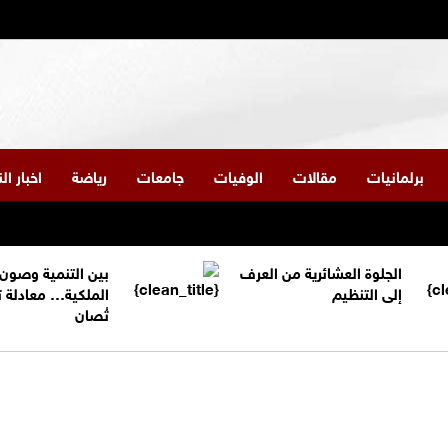
برلمانيات
مقالات
الوفيات
جامعات
رياضة
اخبار ا
الجلوة العشائرية من العرف
بين التنمية وصون
إلى التنظيم
الملكية… معادلة 
تُصان