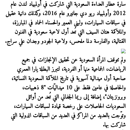
سارة عطار العداءة السعودية التي شاركت في أولمبياد لندن عام
2012 وأولمبياد ريو دي جانيرو عام 2016، وكذلك دانية عقيل
في سباقات السيارات، ولبنى العمير والحسناء الحماد في المبارزة،
والملاكمة هتان السيف التي تُعد أول لاعبة سعودية في الفنون
القتالية، والفارسة دلما ملحس، ولاعبة الجودو وجدان علي سراج.
ولم تتوقف المرأة السعودية عن تحقيق الإنجازات في جميع
الرياضات، الجماعية منها أو الفردية، لتبرز البطلة يارا العمري
صاحبة أول ميدالية آسيوية في تاريخ الملاكمة السعودية النسائية،
والحاصلة في عامين فقط على 10 ميداليّات "8 ذهبيات،
وبرونزيتان"، إضافة إلى ريما الجفالي التي تُعد من أوائل
السعوديات الحاصلات على رخصة قيادة لسباقات السيارات،
وتوّجت بالعديد من المراكز في العديد من السباقات الدولية التي
شاركت بها.