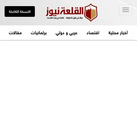
Togg
النسخة الكاملة
navig
أخبار محلية
اقتصاد
عربي و دولي
برلمانيات
مقالات