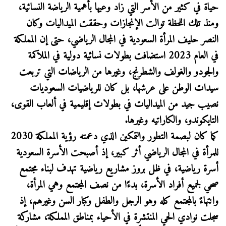
حياة في كثير من الأسر التي زاد وعيها بأهمية الرياضة النسائية،
ومنذ تلك اللحظة توالت الإنجازات وحققت الميداليات وكان
النصر حليف المرأة السعودية في المجال الرياضي، حتى إن المملكة
في العام 2023 استضافت بطولات نسائية دولية في الملاكمة
والجودو والغولف والشطرنج، وغيرها من الرياضات التي تربعت
سيدات الوطن على عرشها، بل كان للرياضيات السعوديات
نصيب جيد من الميداليات في بطولات إقليمية في ألعاب القوى،
التايكوندو، والكاراتيه وغيرها.
كما كان لبصمة التطور والتمكين الذي دعمته رؤية المملكة 2030
للمرأة في المجال الرياضي أثر كبير، إذ أصبحت الأسرة السعودية
أسرة رياضية، في ظل بروز مشاريع رياضية تهدف لبناء مجتمع
صحي لجميع أفراد الأسرة، بدءًا من نصف المجتمع وهي المرأة،
وانتهاءً بالمجتمع كله وهو الرجل والطفل وكبار السن وغيرهم، إذ
سجلت نوادي الحي المنتشرة في الأحياء بمناطق المملكة، مشاركة