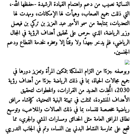
النسائية نصيب من دعم واهتمام القيادة الرشيدة -حفظها الله-،
التي ذللت جميع الصعاب، وهيأت لها الإمكانات، ومهدت لها
التحديات، بمتابعة من سمو الأمير عبد العزيز بن تركي بن فيصل
وزير الرياضة، الذي حرص على تحقيق أهداف الرؤية في المجال
الرياضي، فلم يدخر جهدًا ولا وقتًا إلا وسخره لخدمة القطاع ودعم
الجنسين.
وبوصفه جزءًا من التزام المملكة بتمكين المرأة وتعزيز دورها في
جميع مجالات الحياة، بما في ذلك الرياضة جزءًا من أهداف رؤية
2030، اتُّخِذت العديد من القرارات، والخطوات لتحقيق
الأهداف المنشودة، تمثلت في تهيئة البنية التحتية، كإنشاء مرافق
رياضية مخصصة للنساء، بما في ذلك الصالات والملاعب، وتوسيع
نطاق المرافق العامة مثل الحدائق ومسارات المشي والجري، مما
شجع على ممارسة النشاط البدني بين النساء، وتم في الجانب التدريبي