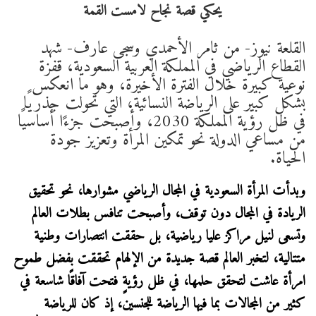
القلعة نيوز- من ثامر الأحمدي وسجى عارف- شهد
القطاع الرياضي في المملكة العربية السعودية، قفزة
نوعية كبيرة خلال الفترة الأخيرة، وهو ما انعكس
بشكل كبير على الرياضة النسائية، التي تحولت جذريًا
في ظل رؤية المملكة 2030، وأصبحت جزءًا أساسيًا
من مساعي الدولة نحو تمكين المرأة وتعزيز جودة
الحياة.
وبدأت المرأة السعودية في المجال الرياضي مشوارها، نحو تحقيق
الريادة في المجال دون توقف، وأصبحت تنافس بطلات العالم
وتسعى لنيل مراكز عليا رياضية، بل حققت انتصارات وطنية
متتالية، لتخبر العالم قصة جديدة من الإلهام تحققت بفضل طموح
امرأة عاشت لتحقق حلمها، في ظل رؤيةٍ فتحت آفاقًا شاسعة في
كثير من المجالات بما فيها الرياضة للجنسين، إذ كان للرياضة