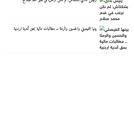
رئيس نادي بشكتاش: لم نكن نرغب في ضم محمد صلاح
بينها الفيصلي والحسين والرمثا .. مطالبات مالية بحق أندية اردنية