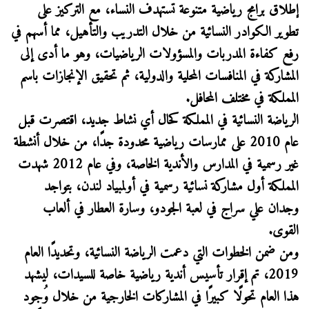
إطلاق برامج رياضية متنوعة تستهدف النساء، مع التركيز على
تطوير الكوادر النسائية من خلال التدريب والتأهيل، مما أسهم في
رفع كفاءة المدربات والمسؤولات الرياضيات، وهو ما أدى إلى
المشاركة في المنافسات المحلية والدولية، ثم تحقيق الإنجازات باسم
المملكة في مختلف المحافل.
الرياضة النسائية في المملكة كحال أي نشاط جديد، اقتصرت قبل
عام 2010 على ممارسات رياضية محدودة جدًا، من خلال أنشطة
غير رسمية في المدارس والأندية الخاصة، وفي عام 2012 شهدت
المملكة أول مشاركة نسائية رسمية في أولمبياد لندن، بتواجد
وجدان علي سراج في لعبة الجودو، وسارة العطار في ألعاب
القوى.
ومن ضمن الخطوات التي دعمت الرياضة النسائية، وتحديدًا العام
2019، تم إقرار تأسيس أندية رياضية خاصة للسيدات، ليشهد
هذا العام تحولًا كبيرًا في المشاركات الخارجية من خلال وُجود