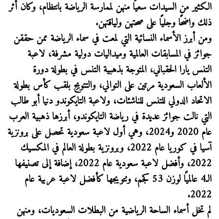
الكثير من السيدات سعيًا منهن لممارسة الرياضة بانتظام، وكان أثر
ذلك واضحًا وجليًا على صحتهن ولياقتهن.
ومن أبرز الأسماء النسائية التي لمعت في سماء الرياضة ممن حققن
جوائز في المسابقات العالمية وميداليات دولية مشرفة، لاعبة
التنس يارا الحقباني، المتوجة بذهبية التنس في بطولة دورة
الألعاب السعودية مرتين على التوالي، والتتويج بلقب كأس بطولة
الاتحاد الدولي للتنس للناشئات، ولاعبة التايكوندو دنيا أبو طالب
التي نالت جوائز عديدة في رياضة التايكوندو، أبرزها ذهبية العرب
عام 2020 و2024، وهي أول لاعبة سعودية تحصل على برونزية
آسيا في كوريا عام 2022، وبرونزية بطولة العالم في المكسيك
2022، وأفضل لاعبة سعودية عام 2022، إضافة إلى تصنيفها
الـ4 عالميًا لوزن 53 كجم، وتتويجها كأفضل لاعبة عربية عام
2022.
لم تخل أسماء الساحة الرياضية من البطلات السعوديات، ومنهن