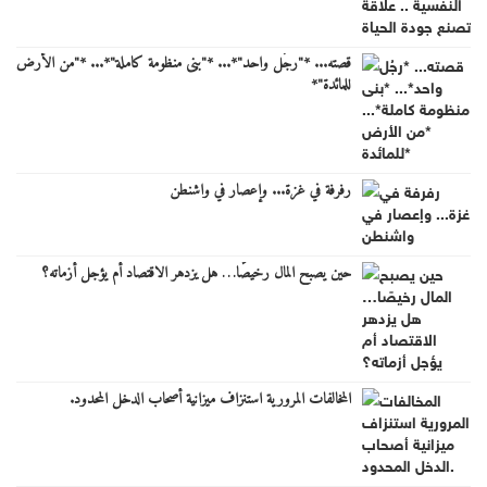
قصته... *"رجُل واحد"*... *"بنى منظومة كاملة"*... *"من الأرض
للمائدة"*
رفرفة في غزة... وإعصار في واشنطن
حين يصبح المال رخيصًا… هل يزدهر الاقتصاد أم يؤجل أزماته؟
المخالفات المرورية استنزاف ميزانية أصحاب الدخل المحدود.