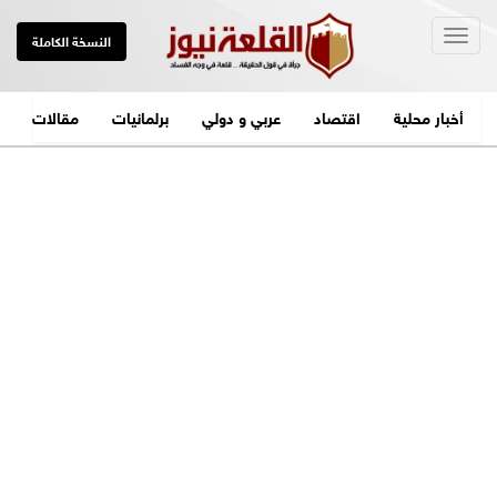
Togg
النسخة الكاملة
navig
أخبار محلية
اقتصاد
عربي و دولي
برلمانيات
مقالات