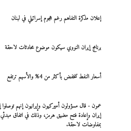
إعلان مذكرة التفاهم رغم هجوم إسرائيلي في لبنان
برنامج إيران النووي سيكون موضوع محادثات لاحقة
أسعار النفط تنخفض بأكثر من 4% والأسهم ترتفع
عمون - قال مسؤولون أميركيون وإيرانيون إنهم توصلوا إ
إيران وإعادة فتح مضيق هرمز، وذلك في اتفاق مبدئي أد
بمفاوضات لاحقة.