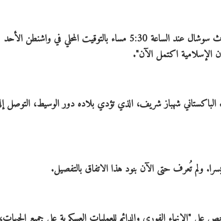
وكتب الرئيس الأميركي دونالد ترامب على منصته تروث سوشال عند الساعة 5:30 مساء بالتوقيت المحلي في واشنطن الأحد
الباكستاني شهباز شريف، الذي تؤدي بلاده دور الوسيط، التوصل إلى
يسرا. ولم تُعرف حتى الآن بنود هذا الاتفاق بالتفصيل.
ى "الإنهاء الفوري والدائم للعمليات العسكرية على جميع الجبهات، ب