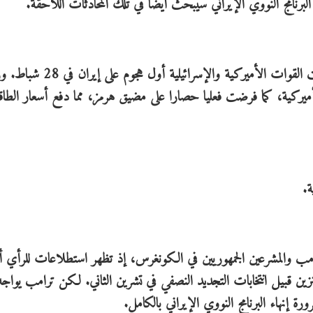
نامج النووي الإيراني سيُبحث أيضا في تلك المحادثات اللاحقة.
وقُتل الآلاف، معظمهم في إيران ولبنان، منذ أن شنت القوات الأميركية والإسرائ
ركية، كما فرضت فعليا حصارا على مضيق هرمز، مما دفع أسعار الطاق
ة.
مب والمشرعين الجمهوريين في الكونغرس، إذ تظهر استطلاعات للرأي أ
زين قبيل انتخابات التجديد النصفي في تشرين الثاني. لكن ترامب يواجه
إنهاء البرنامج النووي الإيراني بالكامل.