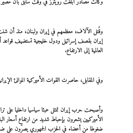
وكانت مصادر أبلغت رويترز في وقت سابق بأن مصير البر
إيران بقصف إسرائيل ودول خليجية تستضيف قواعد أمي
العالمية إلى الارتفاع.
وفي المقابل، حاصرت القوات الأميركية الموانئ الإيراني
وأصبحت حرب إيران تمثل عبئا سياسيا داخليا على ترا
الأميركيين يشعرون بإحباط شديد من ارتفاع أسعار البن
ضغوطا من أعضاء في الحزب الجمهوري يصرّون على ضرورة 