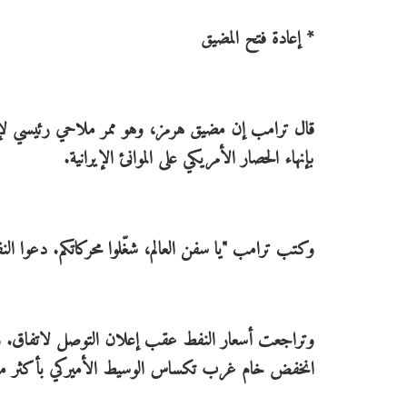
* إعادة فتح المضيق
قال ترامب إن مضيق هرمز، وهو ممر ملاحي رئيسي لإمدادا
بإنهاء الحصار الأمريكي على الموانئ الإيرانية.
وكتب ترامب "يا سفن العالم، شغّلوا محركاتكم. دعوا الن
انخفض خام غرب تكساس الوسيط الأميركي بأكثر من 4.6