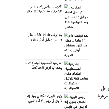
المغرب .. تواصل إخماد حرائق
غابة صفرو بعد التهامها 120 هكتارا
بعد توقف دام 14 عاما .. مطار
دير الزور يستقبل أولى رحلاته
الجوية
الخارجية الفلسطينية: اجتماع عمّان
يعتمد آلية لتوثيق الانتهاكات
الإسرائيلية
 على
مرهونا
رئيس الوزراء الكندي يقول إنه
لا يثق في رئيس الاتحاد الدولي
لكرة القدم