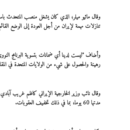
وقال ماثيو ميلر، الذي كان يشغل منصب المتحدث باسم 
تنازلات مهمة لإيران من أجل العودة إلى الوضع القا
وأضاف "ليست لدينا أي ضمانات بتسوية البرنامج النووي 
رهينة والحصول على شيء من الولايات المتحدة في المقا
وقال نائب وزير الخارجية الإيراني كاظم غريب آبادي
مدتها 60 يوما، بما في ذلك تخفيف العقوبات.