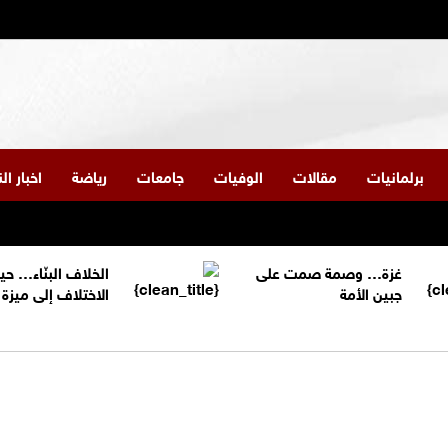
برلمانيات
مقالات
الوفيات
جامعات
رياضة
اخبار ا
غزة… وصمة صمت على
الخلاف البنّاء… حي
جبين الأمة
الاختلاف إلى ميز