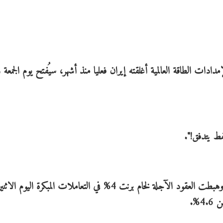
ت الطاقة العالمية أغلقته إيران فعليا منذ أشهر، سيُفتح يوم الجمعة و
فط يتدفق!".
وتراجعت أسعار النفط عقب إعلان التوصل لاتفاق. وهبطت العقود الآجلة لخام برنت 4% في التعاملات المبكرة
%.