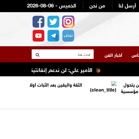
أرسل لنا
من نحن
2026-08-06 - الخميس
لناس
أخبار الفن
الأمير علي: لن ندعم إنفانتينو ولن نصوت له
ن يتحول
الثقة واليقين بعد الثبات أولا
ة مؤسسية