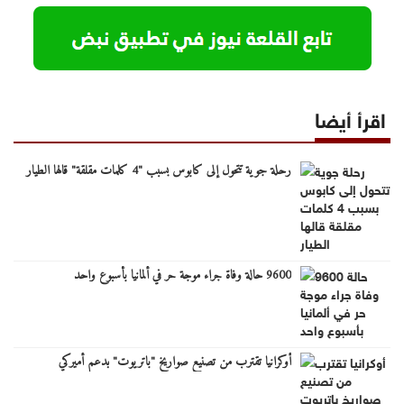
اقرأ أيضا
رحلة جوية تتحول إلى كابوس بسبب "4 كلمات مقلقة" قالها الطيار
9600 حالة وفاة جراء موجة حر في ألمانيا بأسبوع واحد
أوكرانيا تقترب من تصنيع صواريخ "باتريوت" بدعم أميركي