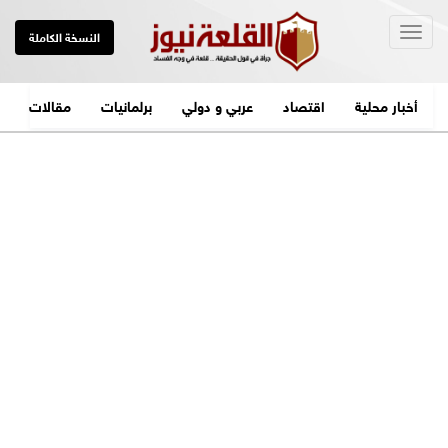
Togg
النسخة الكاملة
navig
أخبار محلية
اقتصاد
عربي و دولي
برلمانيات
مقالات