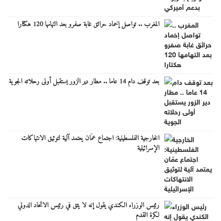
المغرب .. تواصل إخماد حرائق غابة صفرو بعد التهامها 120 هكتارا
بعد توقف دام 14 عاما .. مطار دير الزور يستقبل أولى رحلاته الجوية
الخارجية الفلسطينية: اجتماع عمّان يعتمد آلية لتوثيق الانتهاكات
الإسرائيلية
رئيس الوزراء الكندي يقول إنه لا يثق في رئيس الاتحاد الدولي
لكرة القدم