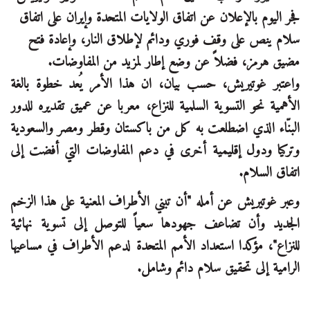
فجر اليوم بالإعلان عن اتفاق الولايات المتحدة وإيران على اتفاق
سلام ينص على وقف فوري ودائم لإطلاق النار، وإعادة فتح
مضيق هرمز، فضلاً عن وضع إطار لمزيد من المفاوضات.
واعتبر غوتيريش، حسب بيان، ان هذا الأمر يُعد خطوة بالغة
الأهمية نحو التسوية السلمية للنزاع، معربا عن عميق تقديره للدور
البنّاء الذي اضطلعت به كل من باكستان وقطر ومصر والسعودية
وتركيا ودول إقليمية أخرى في دعم المفاوضات التي أفضت إلى
اتفاق السلام.
وعبر غوتيريش عن أمله "أن تبني الأطراف المعنية على هذا الزخم
الجديد وأن تضاعف جهودها سعياً للتوصل إلى تسوية نهائية
للنزاع"، مؤكدا استعداد الأمم المتحدة لدعم الأطراف في مساعيها
الرامية إلى تحقيق سلام دائم وشامل.