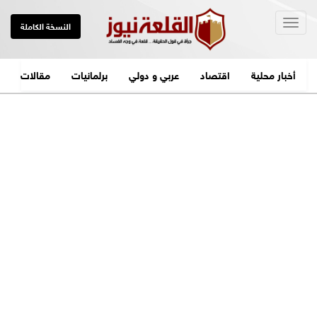
Togg
النسخة الكاملة
navig
أخبار محلية
اقتصاد
عربي و دولي
برلمانيات
مقالات