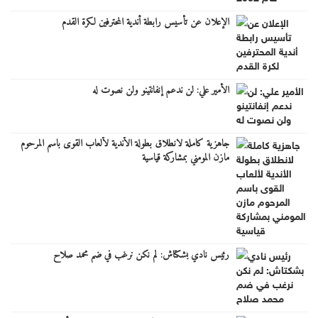
الإعلان عن تأسيس رابطة أندية المحترفين لكرة القدم
الأمير علي: لن ندعم إنفانتينو ولن نصوت له
جاهزية كاملة لانطلاق بطولة الأندية لألعاب القوى باسم المرحوم
مازن المومني بمشاركة قياسية
رئيس نادي بشكتاش: لم نكن نرغب في ضم محمد صلاح