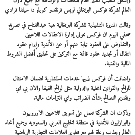
ويشغل منصب المدير العام للتعاقدات والوساطة مع جميع دول
العالم لشركة فوكس البرتغالي لويس فرناندو كويلو دا سيلفا فرادي
وقالت المديرة التنفيذية للشركة البرتغالية هبة عبدالفتاح في تصريح
صحفي اليوم ان فوكس تتولى إدارة الانتقالات اللاعبين
والتفاوض على العقود نيابة عنهم أو عن الأندية وإبرام عقود
انتقال أو تجديد عقود قائمة مع التركيز على تحقيق أفضل الشروط
المالية والفنية.
واضافت أن فوكس لديها خدمات استشارية لضمان الامتثال
للوائح والقوانين المحلية والدولية مثل لوائح الفيفا والان بي اي
وتقديم النصائح بشأن الضرائب واي التزامات مالية.
وذكرت ان الشركة تعمل على تسويق اللاعبين الاوروبيون
والبرازليون للأندية في منطقة الخليج العربي والسعوديه وجميع أنحاء
العالم وجذب رعاة لهم مع تطوير العلامات التجارية الرياضية