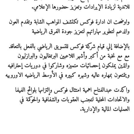
للاندية لزيادة الإيرادات وتعزيز حضورها الإعلامي.
واوضحت ان ادارة فوكس تكتشف المواهب الشابة وتقدم العون
والدعم لتطوير مهاراتهم لتعزيز جودة الفرق الرياضية
بالإضافة إلي قيام شركة فوكس للتسويق الرياضي بالفعل بالتعاقد
مع مع نخبة من أكبر وأشهر اللاعبين البرتغاليون والبرازليون
والذين يملكون إحصائيات متميزه وشاركوا في دوريات إحترافيه
ويتمتعون بمهاره عاليه وشهره كبيره في الأوسط الرياضيه الاوروبيه
واكدت عبدالفتاح اهمية امتثال فوكس وإلتزامها بلوائح الفيفا
والاتحادات المحلية لتجنب العقوبات والشفافية والحوكمة في
العمليات المالية والإدارية.