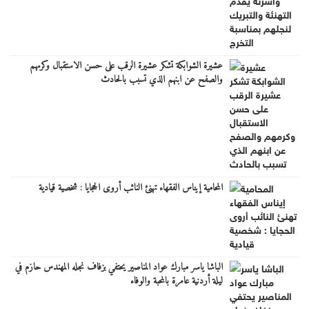
عشيرة الشوابكة تشكر عشيرة الرقب على حسن الاستقبال وكرمهم
والصفح عن ابنهم الذي تسبب بالحادث
المحامية إيناس الفقهاء تهنئ النائب أروى الحجايا : شخصية قيادية
الباشا ياسر مبارك عواد المناصير يحتفي بزفاف نجله المهندس حازم في
ليلة أردنية عامرة بالمحبة والوفاء