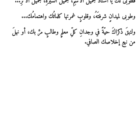
فطوبى لكَ يا أستاذ جميلَ الاسمِ، جميلَ السيرةِ، جميلَ الأثرِ...
وطوبى لميدانٍ شرفتَهُ، وقلوبٍ غمرتها كلماتُك واهتمامُك...
ولتبقَ ذكراكَ حيّةً في وجدانِ كلِّ معلمٍ وطالبٍ مرَّ بك، أو نهلَ
من نبعِ إخلاصك الصافي.