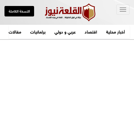
Togg
النسخة الكاملة
navig
أخبار محلية
اقتصاد
عربي و دولي
برلمانيات
مقالات