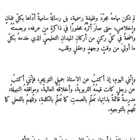
لم تكن مهامهُ مجرّدَ وظيفةٍ رسمية، بل رسالةً ساميةً أدّاها بكلِّ تفانٍ
وإخلاصٍ، حتى صارَ أثرُهُ محفورًا في ذاكرةِ من عرفه، وبصمتُهُ
واضحةً في كلِّ ركنٍ من أركانِ الميدانِ التعليميِّ الذي خدمهُ بكلِّ
ما أوتيَ من وقتٍ وجهدٍ وعقلٍ وقلب.
وإنّني اليوم، إذ أكتبُ عن الاستاذ جميلِ التويجرِ، فإنّني أكتبُ
عن رجلٍ كانت قيمُهُ التربويةُ، وأخلاقُهُ العاليةُ، ومواقفُهُ النبيلةُ،
مدرسةً قائمةً بذاتِها، تُعلّم بالصمتِ كما تُعلّم بالكلمةِ، وتُلهمُ بالفعلِ كما
تُلهمُ بالتوجيهِ.