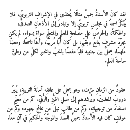
لقد كانَ الأستاذُ جميلٌ مثالًا يُحتذى في الإشرافِ التربويِّ، فلا
يُذكَرُ اسمهُ في مجلسٍ تربويٍّ إلا وتبادرَ إلى الأذهانِ الصدقُ،
والحكمةُ، والحرصُ على مصلحةِ المعلمِ والمتعلِّمِ سواءً بسواء. لم يكن
مجرّدَ مشرفٍ يُتابعُ ويُقيّم، بل كان أبًا مُربّيًا، وأخًا ناصحًا، ومعلمًا
مُلهمًا، يحملُ بين جنبيه قلبًا مفعمًا بالحبِّ والخيرِ لكلِّ من وطئَ
ساحةَ العلم.
عقودٌ من الزمانِ مرّت، وهو يحملُ على عاتقِه أمانةَ التربيةِ، يُنيرُ
دروبَ المعلمينَ، ويُرشدهم إلى سُبلِ التميُّزِ والرُّقيّ. كم من مُعلِّمٍ
استفادَ من توجيهاتِه، وكم من طالبٍ نهلَ من نتائجِ جهوده وكم من
موقفٍ كان فيه الأستاذُ جميلٌ السندَ والموجّهَ والحكيمَ في آنٍ معًا.