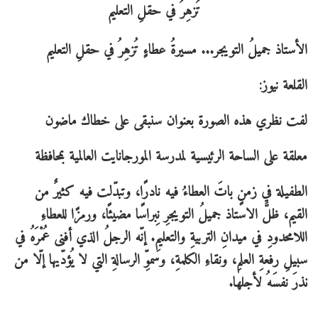
الأستاذ جميلُ التويجر... مسيرةُ عطاءٍ تُزهِرُ في حقلِ التعليم
القلعة نيوز:
لفت نظري هذه الصورة بعنوان سنبقى على خطاك ماضون
معلقة على الساحة الرئيسية لمدرسة المورجانايت العالمية بمحافظة
الطفيلة في زمنٍ باتَ العطاءُ فيه نادرًا، وتبدّلت فيه كثيرٌ من
القيم، ظلَّ الاستاذ جميلُ التويجرِ نِبراسًا مضيئًا، ورمزًا للعطاءِ
اللامحدودِ في ميدانِ التربيةِ والتعليمِ. إنّه الرجلُ الذي أفنى عُمْرَهُ في
سبيلِ رفعةِ العلمِ، ونقاءِ الكلمةِ، وسموِّ الرسالةِ التي لا يُؤدّيها إلّا من
نذرَ نفسَهُ لأجلها.