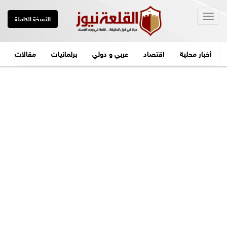
Togg
النسخة الكاملة
navig
أخبار محلية
اقتصاد
عربي و دولي
برلمانيات
مقالات