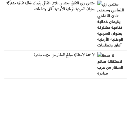
منتدى زي الثقافي ومنتدى علان الثقافي يقيمان فعالية ثقافية مشتركة
بعنوان السردية الوطنية الأردنية آفاق وتطلعات
لا صحة لاستقالة صالح السقار من حزب مبادرة