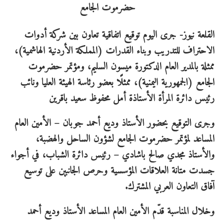
القلعة نيوز- جرى اليوم توقيع اتفاقية تعاون بين شركة أدوات
الاحتراف للتدريب وبناء القدرات (المملكة الأردنية الهاشمية)،
ممثلة بالمدير العام الدكتورة ميسون السليم، ومؤتمر حضرموت
الجامع (الجمهورية اليمنية)، ممثلًا بعضو رئاسة الهيئة العليا ونائب
رئيس دائرة المرأة الأستاذة أمل محفوظ سعيد باقرين
وجرى التوقيع بحضور الأستاذ وديع أحمد جوبان – الأمين العام
المساعد لمؤتمر حضرموت الجامع لشؤون الساحل والهضبة،
والأستاذ مجدي صالح باشادي – رئيس دائرة الشباب، في أجواء
جسدت متانة العلاقات المؤسسية وحرص الجانبين على توسيع
آفاق التعاون العربي المشترك.
وخلال المناسبة قدّم الأمين العام المساعد الأستاذ وديع أحمد