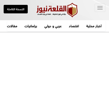
Togg
النسخة الكاملة
navig
أخبار محلية
اقتصاد
عربي و دولي
برلمانيات
مقالات