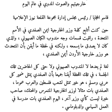
قاسم الحجايا / رئيس مجلس إدارة مجموعة القلعة نيوز الإعلامية
حين كنت أتابع كلمة وزير الخارجية ايمن الصفدي في الأمم
المتحدة ، راقبت قسمات وجه مندوب الكيان الصهيوني ، والذي
كان لا يصدق ما يسمعه ، ولكنه في لحظة ما أيقن بأن المتحدث
هو وزير خارجية الأردن أيمن الصفدي ،
لغة لم يعدها لا المندوب الصهيوني ولا حتى كل الحاضرين تلك
الجلسة ، في تلك اللحظة أيقنا جميعا بأن الصفدي يمثل ضمير كل
عربي ومسلم ، هو خير ممثل لشعب فلسطين والعرب عموما ،
الصفدي بات مثالا لوزير الخارجية المتمرس والمحنك، صاحب
خبرة ليست كأي وزير آخر ، اليوم الصفدي بات مدرسة في
العمل السياسي والدبلوماسي .