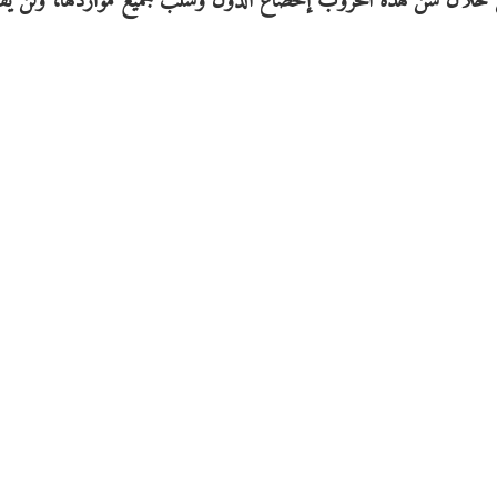
من خلال شن هذه الحروب إخضاع الدول وسلب جميع مواردها، ولن يقبل