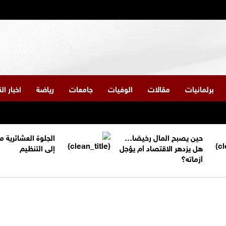
برلمانيات
مقالات
الوفيات
جامعات
رياضة
اخبار ا
حين يصبح المال رخيصًا…
الجلوة العشائرية 
هل يزدهر الاقتصاد أم يؤجل
إلى التنظيم
أزماته؟