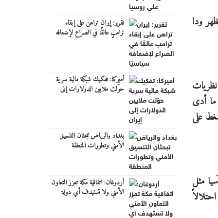
ظهر ودا
تقرير: إيران تراهن على إبقاء
ترامب عالقًا في الصراع لإضعافه
سياسيًا
أميركا: تفكيك شبكة مالية سرية
 نظريات
حوّلت ملايين الدولارات إلى
إيران
 ما أدى
ضغط على
بغداد والرياض تبحثان التنسيق
الأمني وتطورات المنطقة
سيا مثل
أردوغان: اتفاقية مكة تعزز التعاون
الأمني ولا تستهدف أي دولة
حتلالاً