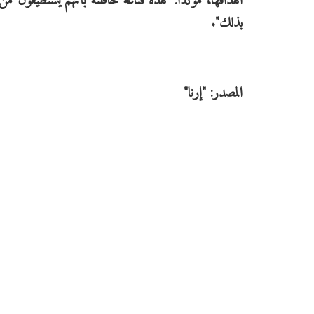
أهدافها، مؤكدا: "هذه قناعة خاطئة بأنهم يستطيعون 
بذلك".
المصدر: "إرنا"