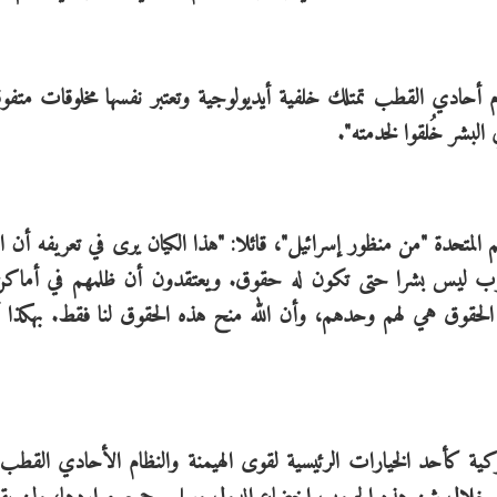
ظام أحادي القطب تمتلك خلفية أيديولوجية وتعتبر نفسها مخلوقات متفو
البشر خُلقوا لخدمته".
المتحدة "من منظور إسرائيل"، قائلا: "هذا الكيان يرى في تعريفه أن ا
لحرب ليس بشرا حتى تكون له حقوق. ويعتقدون أن ظلمهم في أماك
 الحقوق هي لهم وحدهم، وأن الله منح هذه الحقوق لنا فقط. بهكذا أ
ية كأحد الخيارات الرئيسية لقوى الهيمنة والنظام الأحادي القطب