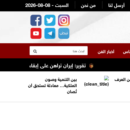
أرسل لنا
من نحن
2026-08-08 - السبت
لناس
أخبار الفن
تقرير: إيران تراهن على إبقاء ترامب عالقًا في 
من العرف
بين التنمية وصون
الملكية… معادلة تستحق أن
تُصان