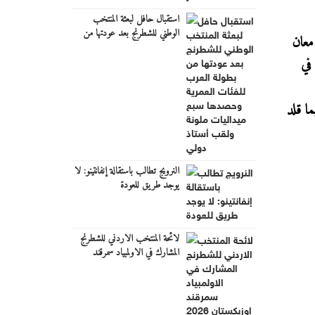
استقبال حافل لبعثة المنتخب
الوطني للشطرنج بعد عودتها من
معان
بطولة العرب للفئات العمرية
وحصدها سبع ميداليات ملونة
ها في
ولقب أستاذ دولي
ا قلد
النرويج تطالب باستقالة إنفانتينو: لا
يوجد طريق للعودة
لائحة المنتخب الاردني للشطرنج
المشارك في الاولمبياد سمرقند
اوزبكستان 2026