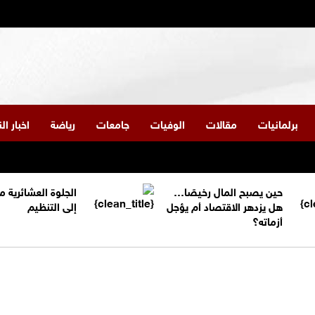
برلمانيات
مقالات
الوفيات
جامعات
رياضة
اخبار ا
حين يصبح المال رخيصًا…
الجلوة العشائرية 
هل يزدهر الاقتصاد أم يؤجل
إلى التنظيم
أزماته؟