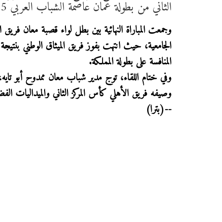
الثاني من بطولة عمان عاصمة الشباب العربي 2025 لخماسيات كرة القدم للشباب.
وجمعت المباراة النهائية بين بطل لواء قصبة معان فريق
المنافسة على بطولة المملكة.
وفي ختام اللقاء، توج مدير شباب معان ممدوح أبو تايه، 
وصيفه فريق الأهلي كأس المركز الثاني والميداليات الفض
--(بترا)