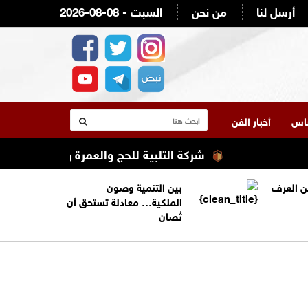
أرسل لنا
من نحن
2026-08-08 - السبت
لناس
أخبار الفن
شركة التلبية للحج والعمرة والسياحة والسفر ت
من العرف
بين التنمية وصون
الملكية… معادلة تستحق أن
تُصان