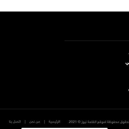
ي
الرئيسية
من نحن
اتصل بنا
حقوق محفوظة لموقع القلعة نيوز © 2021