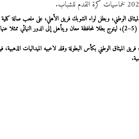
 الميثاق الوطني، وبطل لواء الشوبك فريق الأهلي، على ملعب صالة كلية 
الجامعية، حيث انتهت بفوز فريق الميثاق الوطني بنتيجة (5–2)، ليتوج بطلا لمحافظة معان ويتأهل إلى الدور النهائي ممثلا عن
فريق الميثاق الوطني بكأس البطولة وقلد لاعبيه الميداليات الذهبية، فيم
ية.