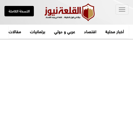
Togg
النسخة الكاملة
navig
أخبار محلية
اقتصاد
عربي و دولي
برلمانيات
مقالات