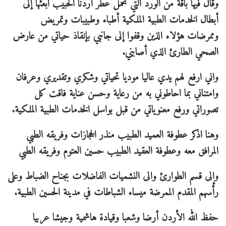
وقال فيها باقة من الورد التي تحمل عطر أردنا الحبيب ابعثها إلى
أبطال الخدمات الطبية الملكية أطباء وطبيبات وتمريض
وممرضات هؤلاء الذين وقفوا إلى جانبي بإنقاذ حياتي من عارض
الصحي الطارئ الذي أصابني.
واني ارفع لهم يدي عاليا موديا تحياتي وشكري وتقديري وعرفان
وامتناني بما احاطوني به من رعاية وحسن عناية فاقت كل
تصوراتي ورفع معنوياتي من قبل بواسل الخدمات الطبية الملكية.
وهنا اذكر عطوفة العميد الطبيب منذر الحجازات وفريقه الطبي
المرافق معه وعطوفة العقيد الطبيب حسين العتوم وفريقه الطبي
وإلى قسم الطوارئ والى النشميات الفاضلات بجناح الضباط وعلى
رأسهم المقدم الممرضة ميساء الشباطات في مدينة الحسين الطبية.
حفظ الله الأردن أرضا وشعبا وقيادة هاشمية وجيشا عربيا