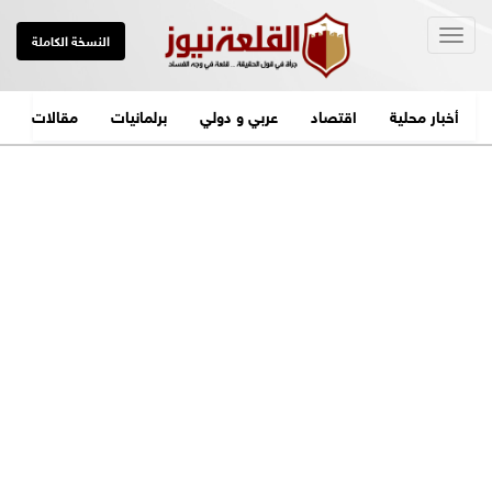
Togg
النسخة الكاملة
navig
أخبار محلية
اقتصاد
عربي و دولي
برلمانيات
مقالات