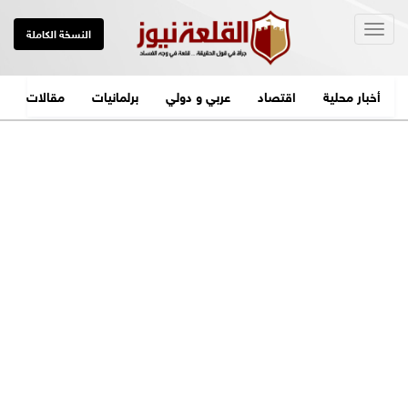
Togg
النسخة الكاملة
navig
أخبار محلية
اقتصاد
عربي و دولي
برلمانيات
مقالات