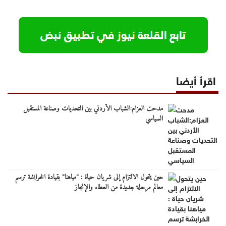
اقرأ أيضا
مدحت العزام:الشباب الأردني بين التحديات وصناعة المستقبل
السياسي
حين يتحول الالتزام إلى شريان حياة : "مياهنا" بقيادة الخرابشة ترسم
معالم مرحلة جديدة من العطاء والإنجاز