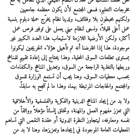
نحن خلقنا المشكلة من خلال النظام القيمي الذي نتعامل به مع
مخرجات التعليم؛ فسعى المجتمع لأن يكون معظمه جامعيين
ولكنهم محبطون بلا وظائف، ولدينا نظام يخرّج حملة دبلوم بنسبة
عمل أعلى قليلاً، ونسعى لنظام مهني يعمل على توفير فرص عمل
أكثر، ولكن الأرضية اللازمة لاستيعاب هذا العدد الكبير غير
موجودة، هذا إذا افترضنا أنه تم تأهيل هؤلاء الخريجين ليكونوا
بمستوى تطلعات السوق المحلية. وهذا يحتاج إلى إعادة تقييم للمناهج
وربطها بالتغذية الراجعة من السوق، وتعديل المناهج والكفاءات
بحسب معطيات السوق. وهنا يجب أن تستمع الوزارة للسوق
والمجتمع والحاجات المرتبطة بهما، وهذا ما لم تنجح به سابقاً.
ولا بد من إيجاد المناهج الدينية والفكرية والفلسفية والأخلاقية
التي تعزز مفهوم العمل والمهنة، وتخلق إنساناً مؤهلاً وواثقاً من
نفسه ومعارفه، ليتجاوز النظرة الدونية أو عقدة النقص التي تساهم
المعطيات العامة الموجودة في إيجادها وتعزيزها، وهنا لا بد من