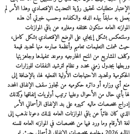
الإعتبار متطلبات تحقيق رؤية التحديث الإقتصادي وهذا الأمر لم
يُعمل به سابقاً بهذه الدقه والكفاءه وحسب خبرتي أن هذه
الموازنه العامه ستكون مختلفه ومغايره عن باقي الموازنات
وستنعكس بشكل إيجابي على الوضع الإقتصادي بشكل كامل،
حيث شملت التعليمات تعاميم وأنظمة صارمه منها تحديد قيمة
وكلف المشاريع من المنح الخارجيه وموعد تنفيذها وجاهزيتها
وربطها بجدول زمني محدد و نظام لترشيد النفقات للوزارات
الحكومية وتحديد الاحتياجات الأولية الفعليه لها، بالإضافة إلى
منع أي وزاره أو دائره حكوميه من تجاوز سقف الإنفاق المحدد
لها بأي حال من الأحوال وعليها ترتيب أولويات إنفاقها وكذلك
إدراج مخصصات ماليه كبيره على بند الإنفاق الرأسمالي الأمر
الذي كان غائباً عن باقي الموازنات العامه لذلك دعونا نذهب إلى
لغة الأرقام وما ورد فيها من مخصصات في الموازنه العامه للسنه
الماليه 2026 وخاصه مخصصات الإنفاق الرأسمالي حيث تم