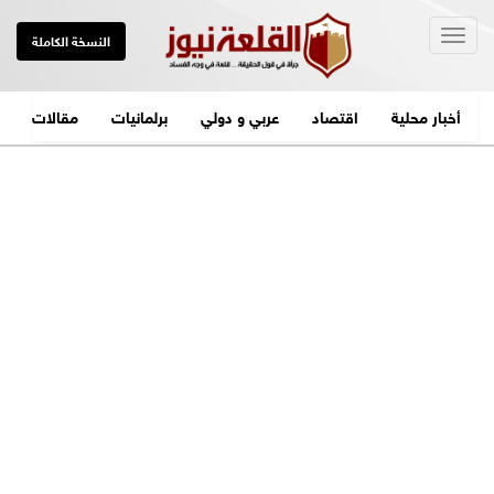
Togg
النسخة الكاملة
navig
أخبار محلية
اقتصاد
عربي و دولي
برلمانيات
مقالات