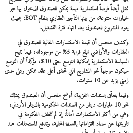
تمثل أيضاً فرصاً استثمارية مهمة يمكن للصندوق الدخول بها عبر
خيارات متنوعة، من بينها التأجير العقاري بنظام BOT، بحيث
يعود المشروع للصندوق بعد انتهاء فترة التشغيل.
وكشف ملحس أن قيمة الاستثمارات الحالية للصندوق في
العقارات والأراضي تبلغ قرابة 5% من موجوداته، فيما تتيح
السياسة الاستثمارية إمكانية التوسع حتى 10%، مؤكداً أن التوسع
سيكون موجهاً نحو المشاريع التي تحقق أعلى عائد ممكن وعلى مدى
زمني يزيد عن 10 سنوات.
وفيما يتعلّق بسندات الخزينة، أوضح ملحس أن الصندوق يمتلك
نحو 10 مليارات دينار من السندات الحكومية بالدينار الأردني،
وهي من أكثر الاستثمارات أماناً، إذ لم تتخلف الحكومة في
تاريخها عن سداد التزاماتها بالعملة المحلية، وتدفع المستحقات عند