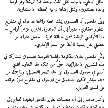
الناقل الوطني، وأنبوب نقل الغاز، وخط غاز الريشة توفر فرصاً
واعدة للصندوق، وتمثل إضافة نوعية لمحفظته الاستثمارية.
وبيّن ملحس أن الصندوق يملك خطة واضحة للدخول في مشاريع
التطوير العقاري، مشيراً إلى أن الصندوق اشترى مؤخراً أراضٍ –
منها الأراضي الواقعة ضمن منطقة عمرة – حصل عليها بسعر
تفضيلي يقل بنسبة 30% عن السعر الإداري.
وثمَّن ملحس تعاون الحكومة وإتاحة الفرصة للصندوق للمشاركة في
هذه المشاريع الاستراتيجية، معبِّراً عن شكره لهذا التعاون الذي
أسهم في حصول الصندوق على هذا السعر التفضيلي، ولِما يمثّله من
دعم مباشر لتمكين الصندوق من الدخول في مشاريع تعزّز عوائده
على المدى الطويل.
وأشار ملحس إلى أن متطلبات تطوير المناطق الجديدة تحتاج إلى
بنية تحتية متكاملة، ومنظومات نقل وسكة حديد، وهي مشاريع