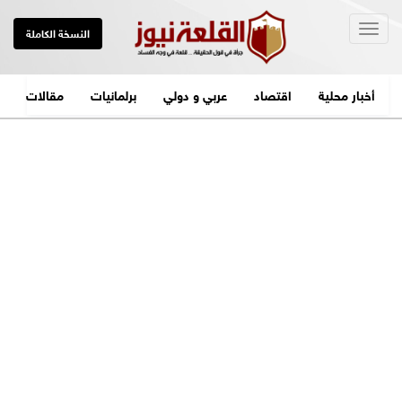
Togg
النسخة الكاملة
navig
أخبار محلية
اقتصاد
عربي و دولي
برلمانيات
مقالات