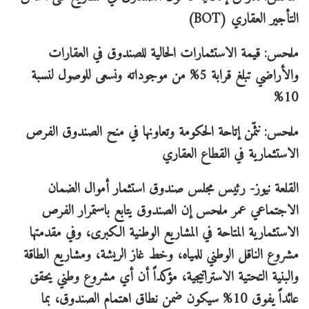
التأجير العقاري (BOT)
ملحس: قيمة الاستثمارات الحالية للصندوق في العقارات
والأراضي تبلغ قرابة 5% من موجوداته ونسعى للوصول لنسبة
10%
ملحس: نثمّن إتاحة الحكومة وتعاونها في منح الصندوق الفرص
الاستثمارية في القطاع العقاري
القلعة نيوز- رئيس مجلس صندوق استثمار أموال الضمان
الاجتماعي عمر ملحس إن الصندوق يتابع باستمرار الفرص
الاستثمارية المتاحة في المشاريع الوطنية الكبرى، وفي مقدمتها
مشروع الناقل الوطني للمياه، وخط غاز الريشة، ومشاريع الطاقة
والبنية التحتية الاستراتيجية، مؤكداً أن أي مشروع وطني يحقق
عائداً يفوق 10% سيكون ضمن نطاق اهتمام الصندوق، بما