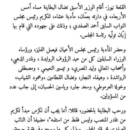
القلعة نيوز- أقام الوزير الأسبق نضال البطاينة مساء أمس
الأربعاء، في دارته بعمّان، مأدبة عشاء، لتكريم رئيس مجلس
النواب السابق أحمد الصفدي ؛ وذلك على جهوده التي قام بها
إبّان تولّيه رئاسة المجلس.
وحضر المأدبة رئيس مجلس الأعيان فيصل الفايز، ورؤساء
الوزراء السابقين كل من عبد الرؤوف الروابدة ، ونادر الذهبي،
وأصحاب المعالي وليد المصري، و تيسير النعيمي ، ومصطفى
الرواشدة ، وهيفاء النجار، ونضال القطامين ،ومحمود الشياب،
وخولة العرموطي، وسعد جابر، وياسين الحسبان، إلى جانب عدد
من المسؤولين.
ورحب البطاينة بالحضور، قائلا: أننا يجب أن نكرس مبدأ تكريم
من غادر المنصب وليس فقط من استلمه"، مضيفا أن النائب
الصفدي قد قاد المجلس وبذل كل ما بوسعه وفي فترة حرجة.