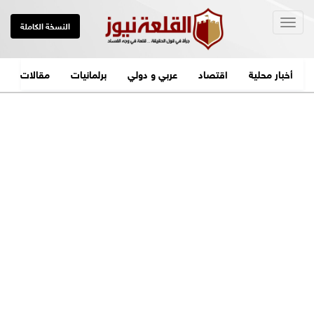
Togg
النسخة الكاملة
navig
أخبار محلية
اقتصاد
عربي و دولي
برلمانيات
مقالات