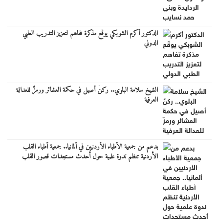
الدكتور أكرم الشوبكي يوقّع مذكرة تفاهم لتعزيز التدريب الطبي
الدولي
الشيخ سلامة البلوي.. ركنٌ أصيل في حكمة العشائر ورمزٌ للعدالة
العرفية
بدعم من جمعية الأطباء الأردنيين في ألمانيا.. جمعية أطباء القلب
الأردنية تنظم ندوة علمية حول أحدث مستجدات قصور القلب