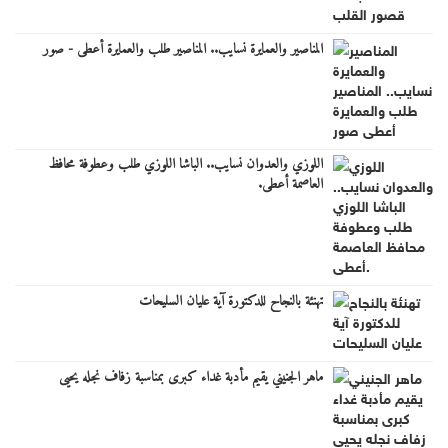
المناصير والعمايرة نسايب.. المناصير طلب والعمايرة أعطى - صور
اللوزي والعدوان نسايب.. الباشا اللوزي طلب وعطوفة محافظ
العاصمة أعطى.
تهنئة بالنجاح للدكتورة آية عليان السليحات
ماهر الجنيني يقيم مأدبة غداء كبرى بمناسبة زفاف نجله يحيى