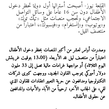
القلعة نيوز- أصبحت أستراليا أول دولة تحظر دخول
الأطفال دون سن 16 عاماً على وسائل التواصل
الاجتماعي، وتحجب منصات مثل «تيك توك»
و«يوتيوب» و«إنستغرام» و«فيسبوك»، اعتباراً من
منتصف الليل.
وصدرت أوامر لعشر من أكبر المنصات بحظر دخول الأطفال
اعتباراً من منتصف ليل غد الأربعاء (13.00 بتوقيت غرينتش
اليوم الثلاثاء) أو مواجهة غرامات مالية تصل إلى 33 مليون
دولار أميركي بموجب القانون الجديد. ووجهت كبرى شركات
التكنولوجيا ومدافعون عن حرية التعبير انتقادات للقانون الذي
لقي، على الجانب الآخر، ترحيباً من الآباء والأمهات والمدافعين
عن حقوق الأطفال.