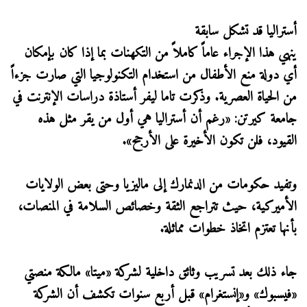
أستراليا قد تشكل سابقة
ينهي هذا الإجراء عاماً كاملاً من التكهنات بما إذا كان بإمكان
أي دولة منع الأطفال من استخدام التكنولوجيا التي صارت جزءاً
من الحياة العصرية. وذكرت تاما ليفر أستاذة دراسات الإنترنت في
جامعة كيرتن: «رغم أن أستراليا هي أول من يقر مثل هذه
القيود، فلن تكون الأخيرة على الأرجح».
وتفيد حكومات من الدنمارك إلى ماليزيا وحتى بعض الولايات
الأميركية، حيث تتراجع الثقة وخصائص السلامة في المنصات،
بأنها تعتزم اتخاذ خطوات مماثلة.
جاء ذلك بعد تسريب وثائق داخلية لشركة «ميتا» مالكة منصتي
«فيسبوك» و«إنستغرام» قبل أربع سنوات تكشف أن الشركة