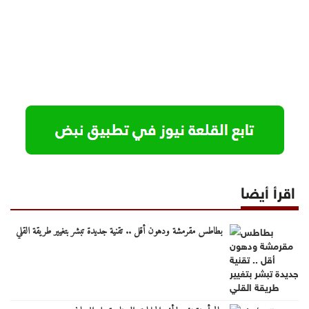
اقرأ أيضا
بطاطس مقرمشة ودهون أقل .. تقنية جديدة تبشر بتغيير طريقة القلي