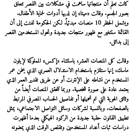
كانت تعلم أن منتجاتها ساهمت في مشكلات بين القصر تتعلق
بصور الجسم. وقالت «ميتا» إن لديها أدوات لحماية الأطفال.
ويشمل الحظر 10 منصات مبدئياً. لكن الحكومة لفتت إلى أن
القائمة ستتغير مع ظهور منتجات جديدة وتحول المستخدمين القصر
إلى بدائل.
وقالت كل المنصات العشر، باستثناء «إكس» المملوكة لإيلون
ماسك، إنها ستلتزم باستخدام الاستدلال العمري الذي يخمن عمر
المستخدم من نشاطه على الإنترنت أو عن طريق تقدير العمر الذي
يعتمد عادة على صورة شخصية. وربما تتحقق المنصات أيضاً من
وثائق الهوية التي تم تحميلها أو تفاصيل الحساب المصرفي المرتبط
بالصفحات. وبالنسبة لشركات وسائل التواصل الاجتماعي، يمثل
تطبيق القانون حقبة جديدة من الركود الهيكلي بعدما أظهرت
دراسات ثبات أعداد المستخدمين وتقلص الوقت الذي يمضونه