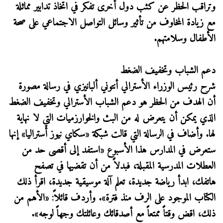
وتراقب الحظر عن كثب دول أخرى تفكر في اتخاذ تدابير مماثلة
مع زيادة المخاوف من تأثير وسائل التواصل الاجتماعي على صحة
الأطفال وسلامتهم.
دعم الشباب وتخفيف الضغط
شرح رئيس الوزراء الأسترالي أنتوني ألبانيزي في رسالة مصورة
أن الهدف من الحظر هو دعم الشباب الأسترالي وتخفيف الضغط
الذي يمكن أن يتعرض له من البث والخوارزميات التي لا نهاية
لها. وأضاف في الرسالة التي قالت شبكة «سكاي نيوز أستراليا» إنها
ستعرض في المدارس هذا الأسبوع «استفد إلى أقصى حد من
العطلات المدرسية المقبلة، فبدلاً من أن تقضيها في تصفح
هاتفك، ابدأ رياضة جديدة، تعلم آلة موسيقية جديدة، اقرأ ذلك
الكتاب الموجود على الرف منذ فترة». وأردف قائلاً: «الأهم من
ذلك، اقض وقتاً ممتعاً مع أصدقائك وعائلتك وجهاً لوجه».