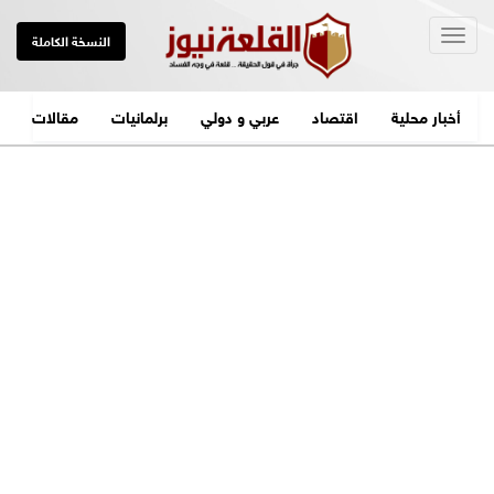
Togg
النسخة الكاملة
navig
أخبار محلية
اقتصاد
عربي و دولي
برلمانيات
مقالات