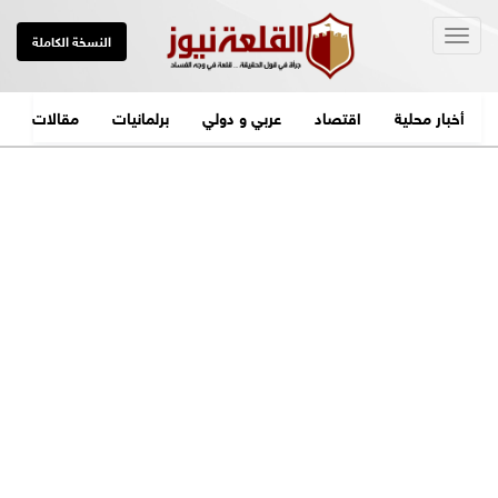
Togg
النسخة الكاملة
navig
أخبار محلية
اقتصاد
عربي و دولي
برلمانيات
مقالات