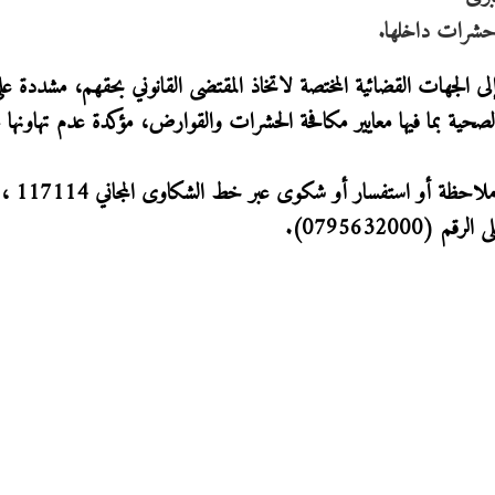
 حشرات داخلها.
لى الجهات القضائية المختصة لاتخاذ المقتضى القانوني بحقهم، مشددة عل
 الصحية بما فيها معايير مكافحة الحشرات والقوارض، مؤكدة عدم تهاونها
ودعت المؤسسة إلى التواصل م