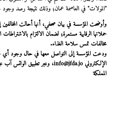
"المولات" في العاصمة عمان؛ وذلك نتيجة رصد وجود
وأوضحت المؤسسة في بيان صحفي، أنها أحالت المخالفين إ
حملاتها الرقابية مستمرة؛ لضمان الالتزام بالاشتراطات
مخالفات تمس سلامة الغذاء.
الإلكتروني info@jfda.jo، وعبر تطبيق الواتس آب على الرقم (0795632000).
المملكة