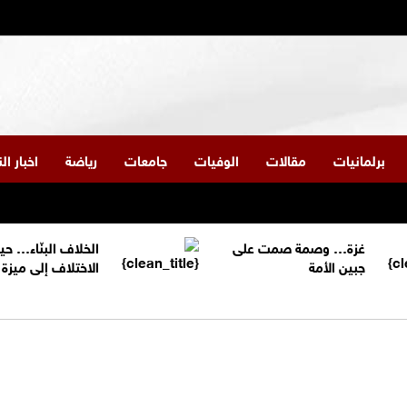
برلمانيات
مقالات
الوفيات
جامعات
رياضة
اخبار ا
غزة… وصمة صمت على
الخلاف البنّاء… حي
جبين الأمة
الاختلاف إلى ميز