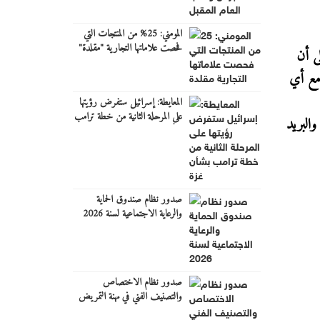
المومني: 25% من المنتجات التي
فحصت علاماتها التجارية "مقلدة"
ى أن
 مع أي
المعايطة: إسرائيل ستفرض رؤيتها
على المرحلة الثانية من خطة ترامب
عها في حال وجود أي ملاحظة أو استفسار أو شكوى عبر خط الشكاوى المجاني 117114 ، والبريد
بشأن غزة
صدور نظام صندوق الحماية
والرعاية الاجتماعية لسنة 2026
صدور نظام الاختصاص
والتصنيف الفني في مهنة التمريض
والقبالة