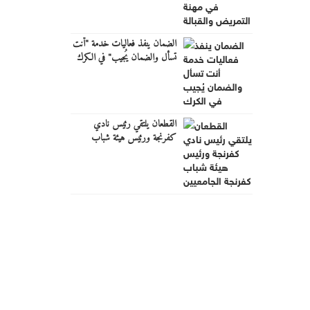
الضمان ينفذ فعاليات خدمة "أنت
تسأل والضمان يُجيب" في الكرك
القطعان يلتقي رئيس نادي
كفرنجة ورئيس هيئة شباب
كفرنجة الجامعيين