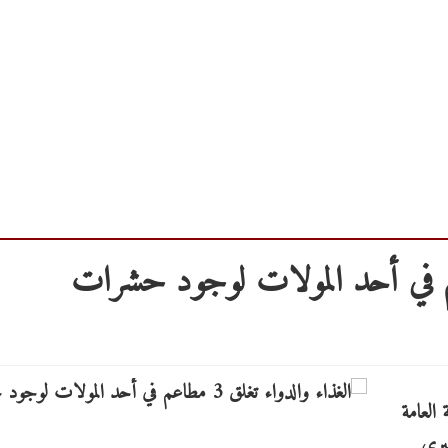
 العامة
برى