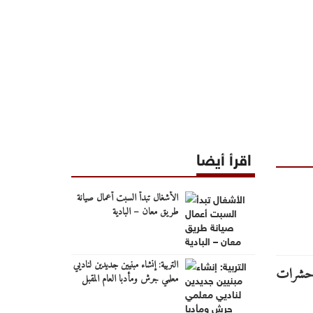
اقرأ أيضا
الأشغال تبدأ السبت أعمال صيانة
طريق معان – البادية
التربية: إنشاء مبنيين جديدين لناديي
معلمي جرش ومأدبا العام المقبل