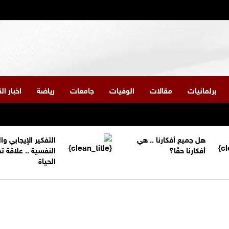
برلمانيات
مقالات
الوفيات
جامعات
رياضة
اخبار ا
هل جميع أفكارنا .. هي
التفكير الإيجابي و
أفكارنا حقًا؟
النفسية .. علاقة 
الحياة