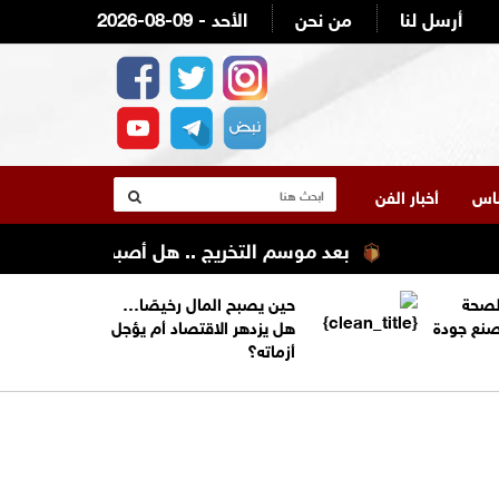
أرسل لنا
من نحن
2026-08-09 - الأحد
لناس
أخبار الفن
بعد موسم التخريج .. هل أصبحت الشهادة الجامعية ك
الصحة
حين يصبح المال رخيصًا…
تصنع جودة
هل يزدهر الاقتصاد أم يؤجل
أزماته؟