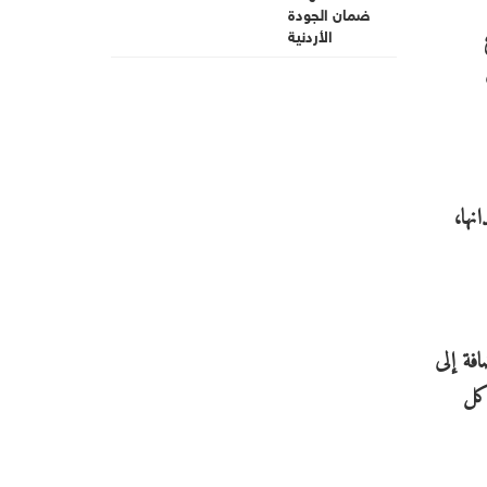
نها،
فة إلى
 كل