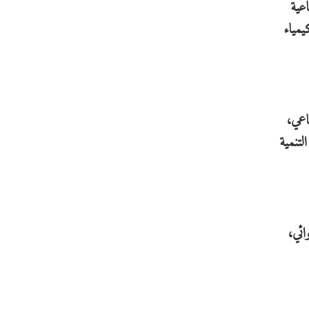
عية
يمياء
اعي،
لتنمية
ائي،