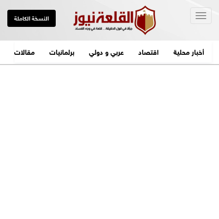
Togg
النسخة الكاملة
navig
أخبار محلية
اقتصاد
عربي و دولي
برلمانيات
مقالات