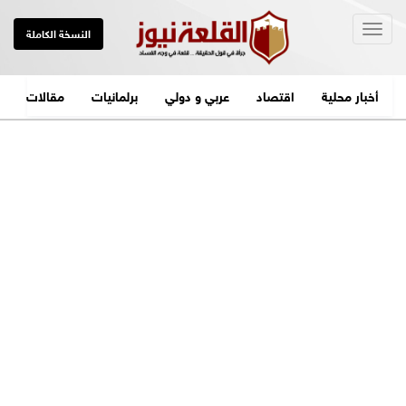
Togg
النسخة الكاملة
navig
أخبار محلية
اقتصاد
عربي و دولي
برلمانيات
مقالات