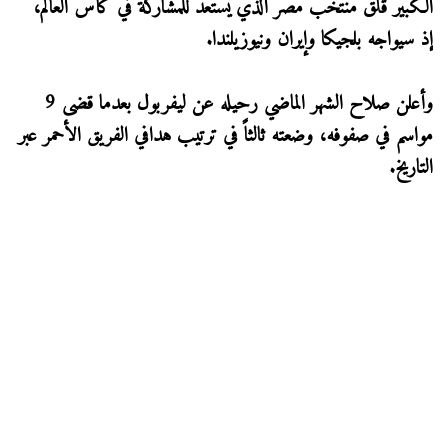
الكبير قلق منتخب مصر الذي يستعد للمشاركة في كأس العالم،
إذ سيواجه بلجيكا وإيران ونيوزيلندا.
وأعلن صلاح الشهر الماضي رحيله عن ليفربول بعدما قضى 9
مواسم في صفوفه، وضعته ثالثاً في ترتيب هدافي الفريق الأحمر عبر
التاريخ.