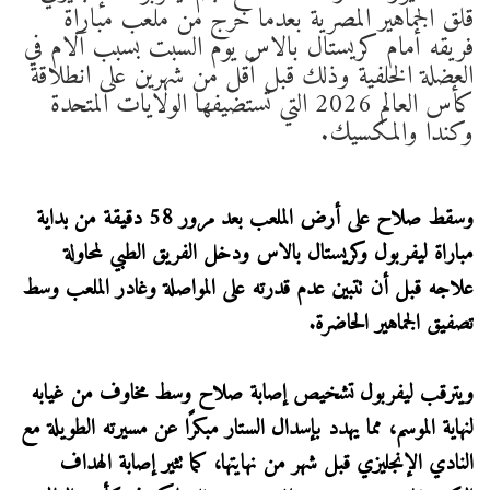
قلق الجماهير المصرية بعدما خرج من ملعب مباراة
فريقه أمام كريستال بالاس يوم السبت بسبب آلام في
العضلة الخلفية وذلك قبل أقل من شهرين على انطلاقة
كأس العالم 2026 التي تستضيفها الولايات المتحدة
وكندا والمكسيك.
وسقط صلاح على أرض الملعب بعد مرور 58 دقيقة من بداية
مباراة ليفربول وكريستال بالاس ودخل الفريق الطبي لمحاولة
علاجه قبل أن تتبين عدم قدرته على المواصلة وغادر الملعب وسط
تصفيق الجماهير الحاضرة.
ويترقب ليفربول تشخيص إصابة صلاح وسط مخاوف من غيابه
لنهاية الموسم، مما يهدد بإسدال الستار مبكرًا عن مسيرته الطويلة مع
النادي الإنجليزي قبل شهر من نهايتها، كما تثير إصابة الهداف