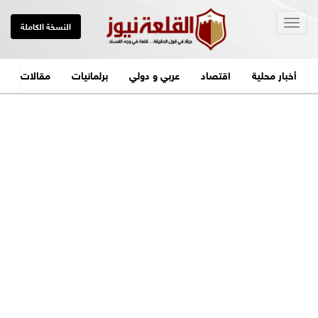
Togg
النسخة الكاملة
navig
أخبار محلية
اقتصاد
عربي و دولي
برلمانيات
مقالات