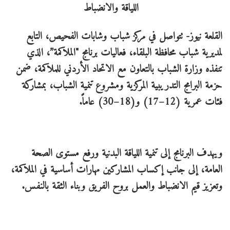
القلعة نيوز- تتواصل في مركز شباب وشابات الفحيص، التابع
لمديرية شباب محافظة البلقاء، فعاليات برنامج "الملاكمة”، الذي
تنفذه وزارة الشباب بالتعاون مع الاتحاد الأردني للملاكمة، ضمن
حزمة البرامج التدريبية المركزية ومشروع تنمية الشباب، بمشاركة
فئات عمرية (12–17) و(18–30) عاماً.
ويهدف البرنامج إلى تنمية اللياقة البدنية ورفع مستوى الصحة
العامة، إلى جانب إكساب المشاركين مهارات أساسية في الملاكمة،
وتعزيز قيم الانضباط والعمل بروح الفريق وبناء الثقة بالنفس.