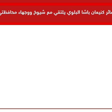
 كنيعان باشا البلوي يلتقي مع شيوخ ووجهاء محافظتي ال