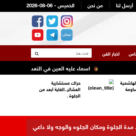
أرسل لنا
من نحن
2026-08-06 - الخميس
لناس
أخبار الفن
اسماء عليه العين في التعديل الوزاري القادم 
لهاشمية
حراك مستشارية
ساومة
العشائر..الغاية أبعد من
الجلوة .
 مدة الجلوة ومكان الجلوه والوجه ولا داعي