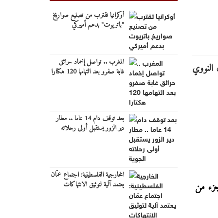
أوكرانيا تقترب من تصنيع صواريخ
"باتريوت" بدعم أميركي
المغرب .. تواصل إخماد حرائق
غابة صفرو بعد التهامها 120 هكتارا
بعد توقف دام 14 عاما .. مطار
دير الزور يستقبل أولى رحلاته
الجوية
الخارجية الفلسطينية: اجتماع عمّان
يعتمد آلية لتوثيق الانتهاكات
جزء من
الإسرائيلية