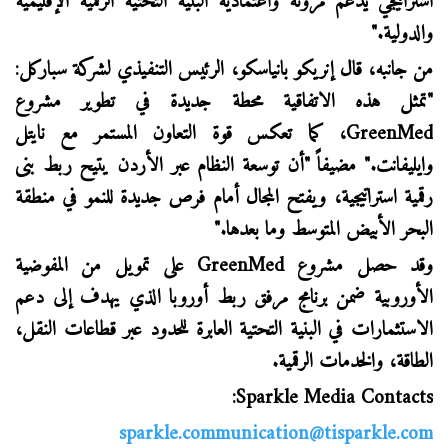
استراتيجي يدعم مرونة واعتمادية البنية التحتية الرقمية الإقليمية
والدولية."
من جانبه، قال إنريكو بانياسكو، الرئيس التنفيذي لشركة سباركل:
"تمثل هذه الاتفاقية محطة جديدة في تطوير مشروع
GreenMed
، كما
تعكس
قوة التعاون المستمر مع نايتل
وايليفانت
.
" مضيفاً "
أن توسعة النظام عبر الأردن يتيح ربط بنى
رقمية استراتيجية، ويفتح المجال أمام فرص جديدة للنمو في منطقة
البحر الأبيض المتوسط وما بعدها
."
وقد حصل مشروع
GreenMed
على تمويل من المفوضية
الأوروبية ضمن برنامج مرفق ربط أوروبا الذي يهدف إلى دعم
الاستثمارات في البنية التحتية العابرة للحدود عبر قطاعات النقل،
الطاقة، والخدمات الرقمية
.
Sparkle Media Contacts:
sparkle.communication@tisparkle.com