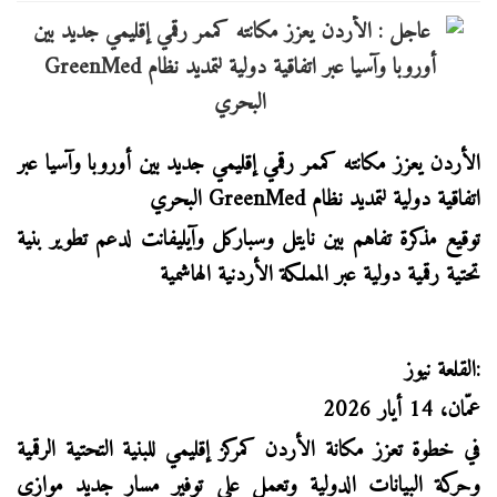
الأردن يعزز مكانته كممر رقمي إقليمي جديد بين أوروبا وآسيا عبر
اتفاقية دولية لتمديد نظام GreenMed البحري
توقيع مذكرة تفاهم بين نايتل وسباركل وآيليفانت لدعم تطوير بنية
تحتية رقمية دولية عبر المملكة الأردنية الهاشمية
القلعة نيوز:
عمّان، 14 أيار 2026
في خطوة تعزز مكانة الأردن كمركز إقليمي للبنية التحتية الرقمية
وحركة البيانات الدولية وتعمل على توفير مسار جديد موازي