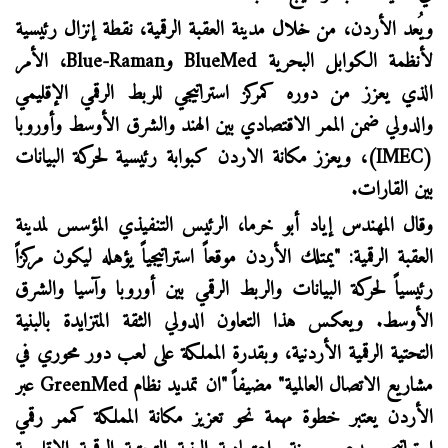
ويُعد الأردن، من خلال مدينة العقبة الرقمية، نقطة إنزال رئيسية
لأنظمة الكوابل البحرية
BlueMed
و
Blue-Raman
، الأمر
الذي يعزز من دوره كمركز استراتيجي للربط الرقمي الإقليمي
والدولي ضمن الممر الاقتصادي بين الهند والشرق الأوسط وأوروبا
(
IMEC
)، ويعزز مكانة الاردن كبوابة رئيسية لحركة البيانات
بين القارات.
وقال المهندس إياد أبو خرما، الرئيس التنفيذي المؤسس لمدينة
العقبة الرقمية: "يمتلك الأردن موقعاً استراتيجياً يؤهله ليكون مركزاً
رئيسياً لحركة البيانات والربط الرقمي بين أوروبا وآسيا والشرق
الأوسط. ويعكس هذا التعاون الدولي الثقة المتزايدة بالبنية
التحتية الرقمية الأردنية، وبقدرة المملكة على لعب دور محوري في
مشاريع الاتصال العالمية" مضيفاً "ان تمديد نظام
GreenMed
عبر
الأردن يعتبر خطوة مهمة نحو تعزيز مكانة المملكة كممر رقمي