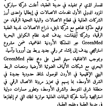
للمسار الذي تم تنفيذه في مدينة العقبة، أعلنت شركة سباركل،
المزود الدولي الأول لخدمات الاتصالات في إيطاليا وإحدى أبرز
الشركات العالمية في قطاع الاتصالات والبنية التحتية الرقمية، عن
توقيع مذكرة تفاهم مع شركة نايتل، ذراع الاتصالات لمدينة العقبة
الرقمية، وشركة آيليفانت، بهدف تمديد نظام الكوابل البحرية
GreenMed
عبر المملكة الأردنية الهاشمية، ضمن مشروع
استراتيجي يهدف إلى إنشاء ممر رقمي جديد يربط بين أوروبا وآسيا.
وبموجب الاتفاقية، سيتم العمل على دمج نظام
GreenMed
البحري مع شبكات الألياف الضوئية الأرضية ومنصات الربط
البيني الإقليمية في الأردن للوصول لمنافذ حدودية جديدة في
الشرق الأوسط، بما يسهم في تعزيز مرونة الاتصال الرقمي في
منطقة شرق المتوسط والشرق الأوسط، وتطوير مسارات دولية
استراتيجية وآمنة لحركة البيانات العالمية موازية لتلك التي تم إنجازها
في مدينة العقبة وخليج العقبة.