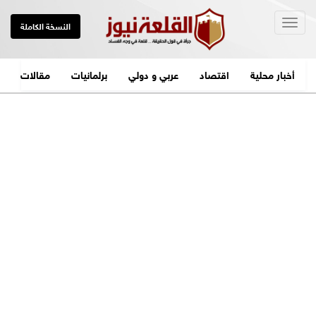
Togg
النسخة الكاملة
navig
أخبار محلية
اقتصاد
عربي و دولي
برلمانيات
مقالات