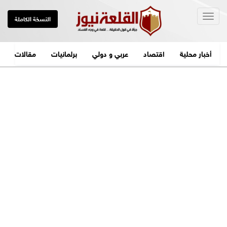
Togg
النسخة الكاملة
navig
أخبار محلية
اقتصاد
عربي و دولي
برلمانيات
مقالات