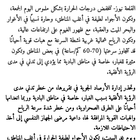
القلعة نيوز- تنخفض درجات الحرارة بشكل ملموس اليوم الجمعة،
وتكون الأجواء لطيفة في أغلب المناطق، وحارة نسبيًا في الأغوار
والبحر الميت والعقبة، مع ظهور الغيوم على ارتفاعات عالية،
وتكون الرياح شمالية غربية نشطة السرعة مع هبات قوية أحيانًا
قد تتجاوز سرعتها (70-60 كم/ساعة) في بعض المناطق وتكون
مثيرة للغبار، خاصة في مناطق البادية مما يؤدي إلى تدني في مدى
الرؤية الأفقية.
وتحذر إدارة الأرصاد الجوية في تقريرها، من خطر تدني مدى
الرؤية الأفقية بسبب الغبار، خاصة في مناطق البادية وربما انعدامها
أحيانًا على الطرق الصحراوية، ومن خطر شدة سرعة الرياح
والهبات القوية المرافقة لها، داعية مرضى الجهاز التنفسي إلى أخذ
الاحتياطات اللازمة.
ويوم غدٍ السبت، تكون الأجواء لطيفة الحرارة في أغلب المناطق،