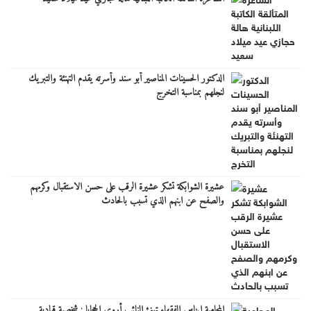
الدكتور الحسينات المناصير أبو سند وأسرته يقدم التهنئة والتبريك
لنجلهم بمناسبة التخرج
عشيرة الشوابكة تشكر عشيرة الرقب على حسن الاستقبال وكرمهم
والصفح عن ابنهم الذي تسبب بالحادث
المحامية إيناس الفقهاء تهنئ النائب أروى الحجايا : شخصية قيادية