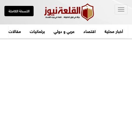
Togg
النسخة الكاملة
navig
أخبار محلية
اقتصاد
عربي و دولي
برلمانيات
مقالات