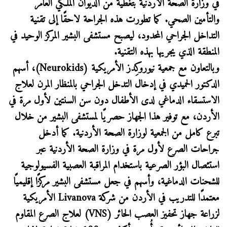
في وزارة الصحة الأردنية بتغطية من الديوان الملكي العامر
والتأمين الصحي. كما تطورت هذه الجراحة لاحقًا إلى تقنية
التداخل الجراحي المحدود، ليصبح مستشفى البشير المركز الوحيد في
المنطقة الذي يجريها بهذه التقنية.
وبالتعاون مع جمعية نيوروكِدز الأمريكية (
Neurokids
)، أسهم
الدكتور الحميدي في إدخال التدخل الجراحي بالمنظار المرن لعلاج
الاستسقاء الدماغي لدى الأطفال دون سن السنتين لأول مرة في
الأردن، مع توفير هذا الجهاز حصريًا لمستشفى البشير من خلال
تبرع كامل من الجمعية لوزارة الصحة الأردنية. كما أدخل
جراحات الصرع لأول مرة في وزارة الصحة الأردنية عبر
استئصال البؤر الصرعية باستخدام المراقبة العصبية الفسيولوجية
للشحنات الدماغية، وأسهم في جعل مستشفى البشير مركزًا إقليميًا
معتمدًا للتدريب في الأردن من شركة
Livanova
الأمريكية
لزراعة جهاز تحفيز العصب الحائر (
VNS
) لعلاج الصرع المقاوم