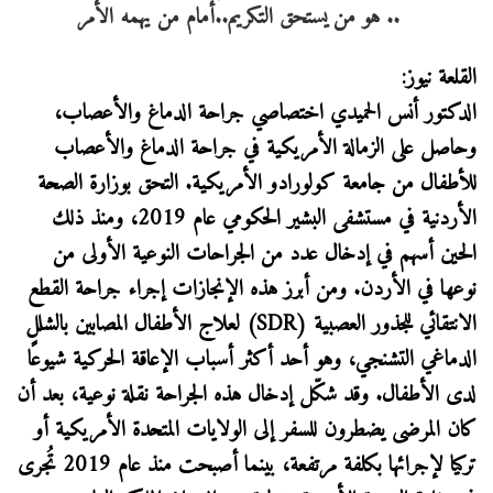
القلعة نيوز:
الدكتور أنس الحميدي اختصاصي جراحة الدماغ والأعصاب،
وحاصل على الزمالة الأمريكية في جراحة الدماغ والأعصاب
للأطفال من جامعة كولورادو الأمريكية. التحق بوزارة الصحة
الأردنية في مستشفى البشير الحكومي عام 2019، ومنذ ذلك
الحين أسهم في إدخال عدد من الجراحات النوعية الأولى من
نوعها في الأردن. ومن أبرز هذه الإنجازات إجراء جراحة القطع
الانتقائي للجذور العصبية (
SDR
) لعلاج الأطفال المصابين بالشلل
الدماغي التشنجي، وهو أحد أكثر أسباب الإعاقة الحركية شيوعًا
لدى الأطفال. وقد شكّل إدخال هذه الجراحة نقلة نوعية، بعد أن
كان المرضى يضطرون للسفر إلى الولايات المتحدة الأمريكية أو
تركيا لإجرائها بكلفة مرتفعة، بينما أصبحت منذ عام 2019 تُجرى