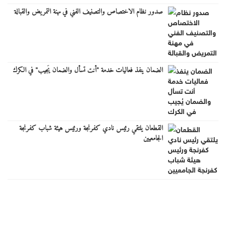
صدور نظام الاختصاص والتصنيف الفني في مهنة التمريض والقبالة
الضمان ينفذ فعاليات خدمة "أنت تسأل والضمان يُجيب" في الكرك
القطعان يلتقي رئيس نادي كفرنجة ورئيس هيئة شباب كفرنجة
الجامعيين