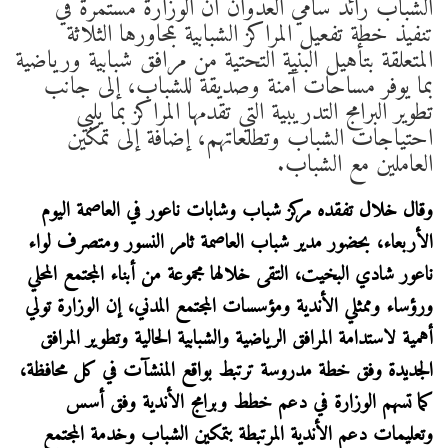
الشباب رائد سامي العدوان أن الوزارة مستمرة في
تنفيذ خطة تفعيل المراكز الشبابية بمحاورها الثلاثة
المتعلقة بتأهيل البنية التحتية من مرافق شبابية ورياضية
بما يوفر مساحات آمنة وصديقة للشباب، إلى جانب
تطوير البرامج التدريبية التي تقدمها المراكز بما يلبي
احتياجات الشباب وتطلعاتهم، إضافة إلى تمكين
العاملين مع الشباب.
وقال خلال تفقده مركز شباب وشابات ناعور في العاصمة اليوم
الأربعاء، بحضور مدير شباب العاصمة ثامر النسور ومتصرف لواء
ناعور شادي البخيت، التقى خلالها مجموعة من أبناء المجتمع المحلي
ورؤساء وممثلي الأندية ومؤسسات المجتمع المدني، إن الوزارة تولي
أهمية لاستدامة المرافق الرياضية والشبابية الحالية وتطوير المرافق
الجديدة وفق خطة مدروسة ترتبط بواقع المنشآت في كل محافظة،
كما تسهم الوزارة في دعم خطط وبرامج الأندية وفق أسس
وتعليمات دعم الأندية المرتبطة بتمكين الشباب وخدمة المجتمع