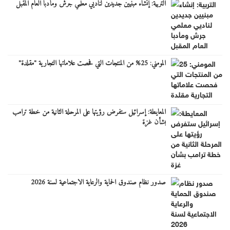
التربية: إنشاء مبنيين جديدين لناديي معلمي جرش ومأدبا العام المقبل
المومني: 25% من المنتجات التي فحصت علاماتها التجارية "مقلدة"
المعايطة: إسرائيل ستفرض رؤيتها على المرحلة الثانية من خطة ترامب
بشأن غزة
صدور نظام صندوق الحماية والرعاية الاجتماعية لسنة 2026