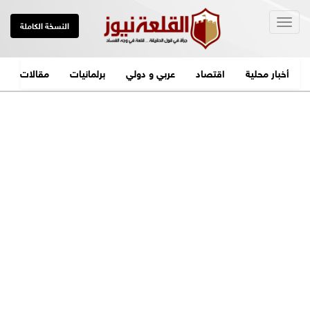
Togg
النسخة الكاملة
navig
أخبار محلية
اقتصاد
عربي و دولي
برلمانيات
مقالات