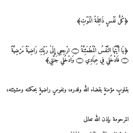
﴿كُلُّ نَفْسٍ ذَائِقَةُ الْمَوْتِ﴾
﴿يَا أَيَّتُهَا النَّفْسُ الْمُطْمَئِنَّةُ ۝ ارْجِعِي إِلَىٰ رَبِّكِ رَاضِيَةً مَرْضِيَّةً
۝ فَادْخُلِي فِي عِبَادِي ۝ وَادْخُلِي جَنَّتِي﴾
بقلوبٍ مؤمنةٍ بقضاء الله وقدره، ونفوسٍ راضيةٍ بحكمته ومشيئته،
المرحومة بإذن الله تعالى