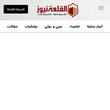
Togg
النسخة الكاملة
navig
أخبار محلية
اقتصاد
عربي و دولي
برلمانيات
مقالات