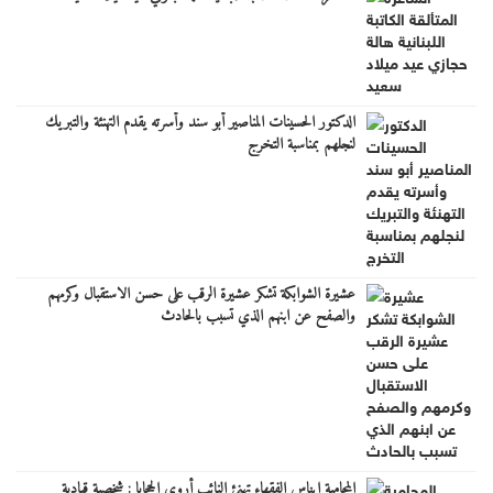
الدكتور الحسينات المناصير أبو سند وأسرته يقدم التهنئة والتبريك
لنجلهم بمناسبة التخرج
عشيرة الشوابكة تشكر عشيرة الرقب على حسن الاستقبال وكرمهم
والصفح عن ابنهم الذي تسبب بالحادث
المحامية إيناس الفقهاء تهنئ النائب أروى الحجايا : شخصية قيادية