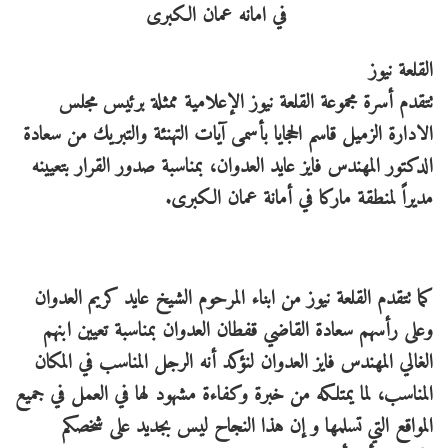
القلعة نيوز
تتقدم أسرة مجموعة القلعة نيوز الإعلامية ممثلة برئيس مجلس
الادارة الزميل قاسم الحجايا بأسمى آيات التهنئة والتبريك من سعادة
الدكتور المهندس فايز عايد العدوان، بمناسبة صدور القرار بتعيينه
مديراً لمنطقة ماركا في أمانة عمان الكبرى.
كما تتقدم القلعة نيوز من ابناء المرحوم الشيخ عايد كريم العدوان
وعلى رأسهم سعادة القاضي قفطان العدوان بمناسبة تعيين ابنهم
الغالي المهندس فايز العدوان
لنؤكد أنه الرجل المناسب في المكان
المناسب، لما يمتلكه من خبرة وكفاءة مشهود لها في العمل في جميع
المواقع التي تسلمها و إن هذا النجاح ليس بجديد على شخصكم